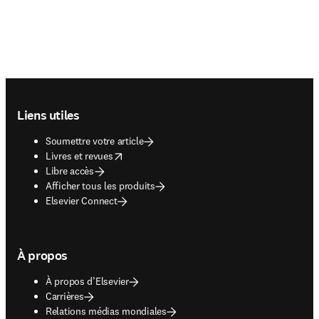
Footer navigation
Liens utiles
Soumettre votre article
opens in new tab/window
Livres et revues
Libre accès
Afficher tous les produits
Elsevier Connect
À propos
À propos d’Elsevier
Carrières
Relations médias mondiales