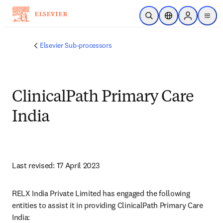
Passer au contenu principal
Ouvrir la recherche
Sélecteur de locali
Sign in to p
menu
Elsevier Sub-processors
ClinicalPath Primary Care
India
Last revised: 17 April 2023
RELX India Private Limited has engaged the following 
entities to assist it in providing ClinicalPath Primary Care 
India: