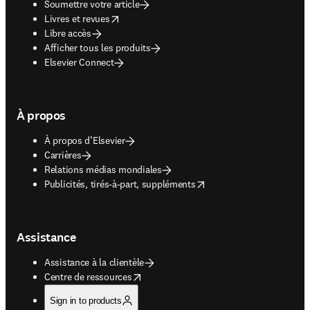
Soumettre votre article
opens in new tab/window
Livres et revues
Libre accès
Afficher tous les produits
Elsevier Connect
À propos
À propos d’Elsevier
Carrières
Relations médias mondiales
opens in new tab/window
Publicités, tirés-à-part, suppléments
Assistance
Assistance à la clientèle
opens in new tab/window
Centre de ressources
Sign in to products