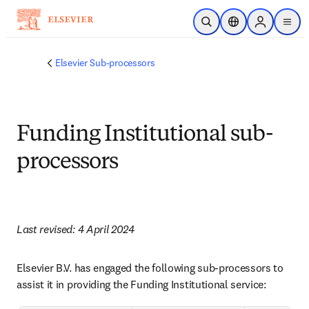
Passer au contenu principal
Ouvrir la recherche
Sélecteur de locali
Sign in to p
menu
Elsevier Sub-processors
Funding Institutional sub-
processors
Last revised: 4 April 2024
Elsevier B.V. has engaged the following sub-processors to 
assist it in providing the Funding Institutional service: