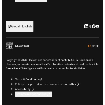
LinkedIn S’ouv
Twitter S’ou
Facebook 
YouTub
Global | English
ope
Copyright © 2026 Elsevier, ses concédants et contributeurs. Tous droits
réservés, y compris ceux relatifs à l'exploration de textes et de données, à la
formation à l'intelligence artificielle et aux technologies similaires.
Terms & Conditions
Politique de protection des données personnelles
Accessibility
Paramètres des cookies