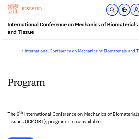
Passer au contenu principal
Ouvrir la reche
Sélecteu
S
International Conference on Mechanics of Biomaterials
and Tissue
International Conference on Mechanics of Biomaterials and T
Program
th
The 9
 International Conference on Mechanics of Biomaterials
Tissues (ICMOBT), program is now available. 