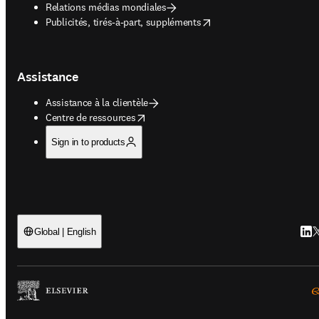
Relations médias mondiales
opens in new tab/window
Publicités, tirés-à-part, suppléments
Assistance
Assistance à la clientèle
opens in new tab/window
Centre de ressources
Sign in to products
Link
T
Global | English