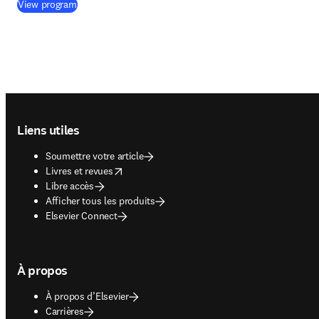
(
S’ouvre dans une nouvelle fenêtre
)
View program
Footer navigation
Liens utiles
Soumettre votre article
opens in new tab/window
Livres et revues
Libre accès
Afficher tous les produits
Elsevier Connect
À propos
À propos d’Elsevier
Carrières