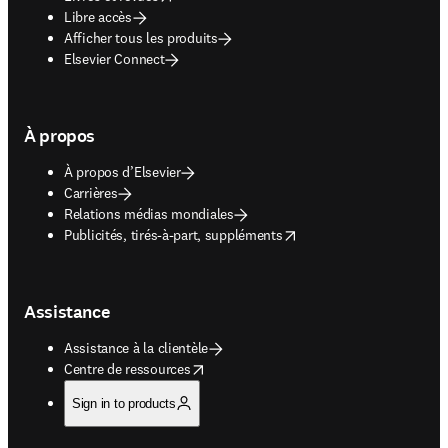
Libre accès
Afficher tous les produits
Elsevier Connect
À propos
À propos d’Elsevier
Carrières
Relations médias mondiales
opens in new tab/window
Publicités, tirés-à-part, suppléments
Assistance
Assistance à la clientèle
opens in new tab/window
Centre de ressources
Sign in to products