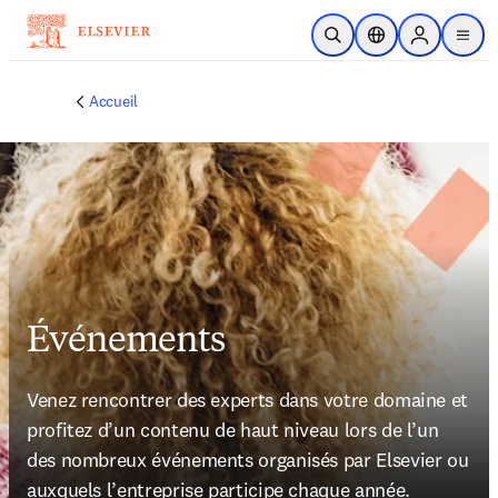
Passer au contenu principal
Ouvrir la recherche
Sélecteur de locali
Sign in to p
menu
Accueil
Événements
Venez rencontrer des experts dans votre domaine et 
profitez d’un contenu de haut niveau lors de l’un 
des nombreux événements organisés par Elsevier ou 
auxquels l’entreprise participe chaque année.