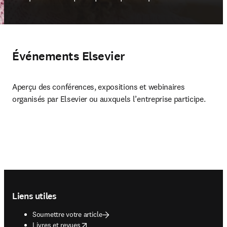
Événements Elsevier
Aperçu des conférences, expositions et webinaires 
organisés par Elsevier ou auxquels l’entreprise participe.
Footer navigation
Liens utiles
Soumettre votre article
opens in new tab/window
Livres et revues