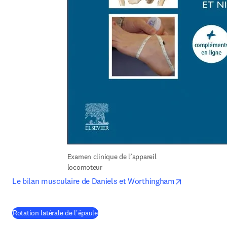
Examen clinique de l’appareil 
locomoteur
opens in ne
Le bilan musculaire de Daniels et Worthingham
(
S’ouvre dans une nouvelle fenêtre
)
Rotation latérale de l'épaule