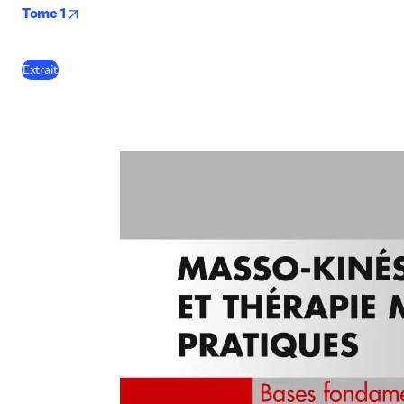
opens in new tab/window
Tome 1
(
S’ouvre dans une nouvelle fenêtre
)
Extrait