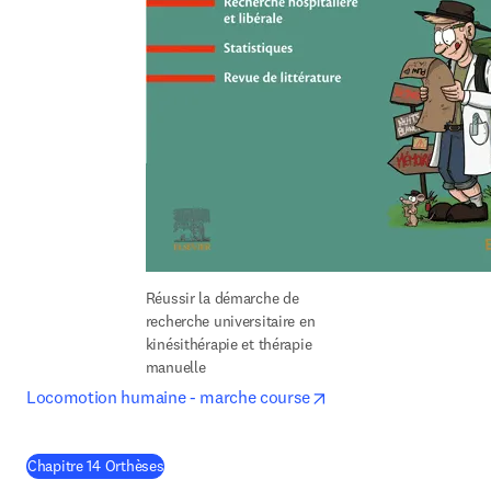
Réussir la démarche de 
recherche universitaire en 
kinésithérapie et thérapie 
manuelle
opens in new tab/win
Locomotion humaine - marche course
(
S’ouvre dans une nouvelle fenêtre
)
Chapitre 14 Orthèses