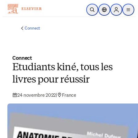
Passer au contenu principal
Ouvrir la recherche
Sélecteur de locali
Sign in to p
menu
Connect
Connect
Etudiants kiné, tous les
livres pour réussir
24 novembre 2022
|
France