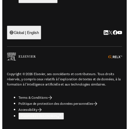
LinkedIn S’ouv
Twitter S’ou
Facebook 
YouTub
Global | English
ope
Copyright © 2026 Elsevier, ses concédants et contributeurs. Tous droits
réservés, y compris ceux relatifs à l'exploration de textes et de données, à la
formation à l'intelligence artificielle et aux technologies similaires.
Terms & Conditions
Politique de protection des données personnelles
Accessibility
Paramètres des cookies