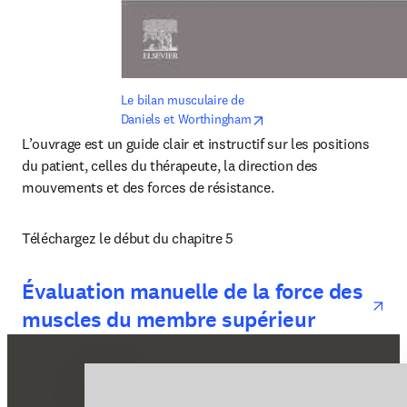
Le bilan musculaire de 
opens in new tab/window
Daniels et Worthingham
L’ouvrage est un guide clair et instructif sur les positions 
du patient, celles du thérapeute, la direction des 
mouvements et des forces de résistance.
Téléchargez le début du chapitre 5
op
Évaluation manuelle de la force des
muscles du membre supérieur