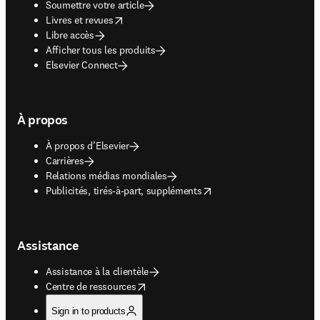
Soumettre votre article
opens in new tab/window
Livres et revues
Libre accès
Afficher tous les produits
Elsevier Connect
À propos
À propos d’Elsevier
Carrières
Relations médias mondiales
opens in new tab/window
Publicités, tirés-à-part, suppléments
Assistance
Assistance à la clientèle
opens in new tab/window
Centre de ressources
Sign in to products