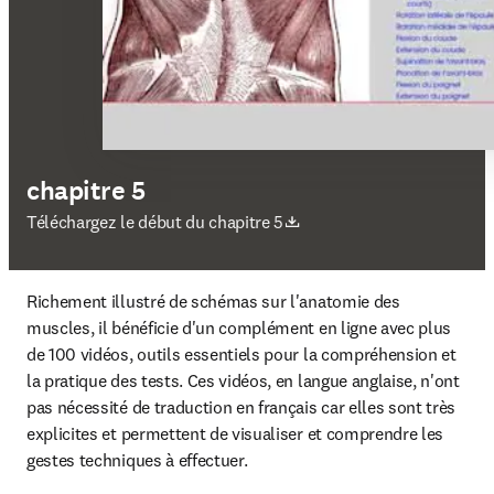
chapitre 5
S’ouvre dans une nouvelle fenêtre
Téléchargez le début du chapitre 5
Richement illustré de schémas sur l'anatomie des 
muscles, il bénéficie d'un complément en ligne avec plus 
de 100 vidéos, outils essentiels pour la compréhension et 
la pratique des tests. Ces vidéos, en langue anglaise, n'ont 
pas nécessité de traduction en français car elles sont très 
explicites et permettent de visualiser et comprendre les 
gestes techniques à effectuer.