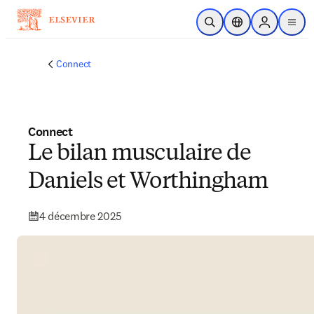
Passer au contenu principal
Ouvrir la recherche
Sélecteur de locali
Sign in to p
menu
Connect
Connect
Le bilan musculaire de
Daniels et Worthingham
4 décembre 2025