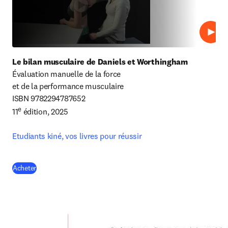
Lire
Le bilan musculaire de Daniels et Worthingham
Évaluation manuelle de la force

et de la performance musculaire

ISBN 
9782294787652 
e
11
 édition, 2025

Etudiants kiné, vos livres pour réussir
(
S’ouvre dans une nouvelle fenêtre
)
Acheter