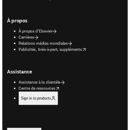
À propos
À propos d’Elsevier
Carrières
Relations médias mondiales
opens in new tab/window
Publicités, tirés-à-part, suppléments
Assistance
Assistance à la clientèle
opens in new tab/window
Centre de ressources
Sign in to products