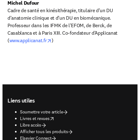
Michel Dufour
Cadre de santé en kinésithérapie, titulaire d’un DU 
d’anatomie clinique et d’un DU en biomécanique.

Professeur dans les IFMK de l’EFOM, de Berck, de 
Casablanca et à Paris XIII. Co-fondateur d’Applicanat 
opens in new tab/window
(
www.applicanat.fr
)
Footer navigation
Liens utiles
Soumettre votre article
opens in new tab/window
Livres et revues
Libre accès
Afficher tous les produits
Elsevier Connect