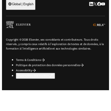
LinkedIn S’ouv
Twitter S’ou
Facebook 
YouTub
Global | English
ope
Copyright © 2026 Elsevier, ses concédants et contributeurs. Tous droits
réservés, y compris ceux relatifs à l'exploration de textes et de données, à la
formation à l'intelligence artificielle et aux technologies similaires.
Terms & Conditions
Politique de protection des données personnelles
Accessibility
Paramètres des cookies