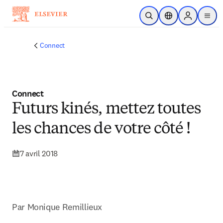
Passer au contenu principal
Ouvrir la recherche
Sélecteur de locali
Sign in to p
menu
Connect
Connect
Futurs kinés, mettez toutes
les chances de votre côté !
7 avril 2018
Par Monique Remillieux