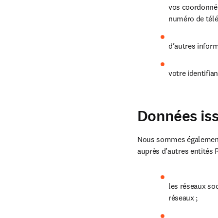
vos coordonnées
numéro de télé
d’autres inform
votre identifian
Données iss
Nous sommes également s
auprès d’autres entités R
les réseaux soc
réseaux ;