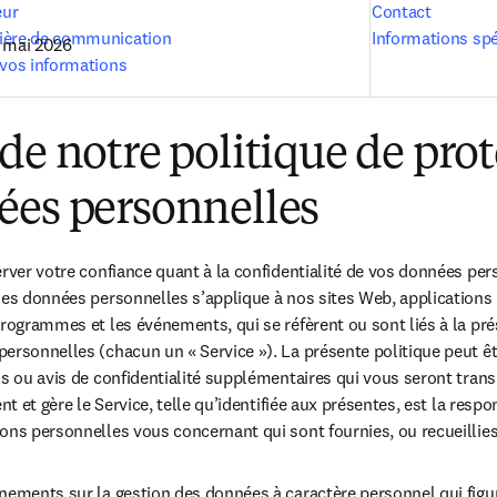
eur
Contact
tière de communication
Informations spé
1 mai
 2026
 vos informations
de notre politique de pro
ées personnelles
erver votre confiance quant à la confidentialité de vos données per
des données personnelles s’applique à nos sites Web, applications 
programmes et les événements, qui se réfèrent ou sont liés à la prés
ersonnelles (chacun un « Service »). La présente politique peut êt
ns ou avis de confidentialité supplémentaires qui vous seront transm
nt et gère le Service, telle qu’identifiée aux présentes, est la respo
ons personnelles vous concernant qui sont fournies, ou recueillies
nements sur la gestion des données à caractère personnel qui figu