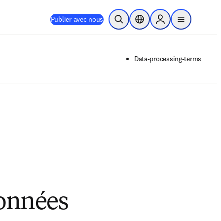
Publier avec nous
Ouvrir la recherche
Sélecteur de localisation
Sign in to products
menu
Data-processing-terms
données