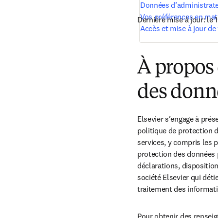
Données d’administrat
Vos préférences en ma
Dernière mise à jour: 
le 
Accès et mise à jour de
À propos 
des donn
Elsevier s’engage à prés
politique de protection 
services, y compris les 
protection des données p
déclarations, dispositio
société Elsevier qui détie
traitement des informati
Pour obtenir des renseig