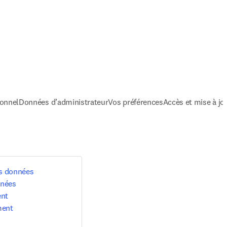
onnel
Données d’administrateur
Vos préférences
Accès et mise à jo
s données
nnées
ent
ment