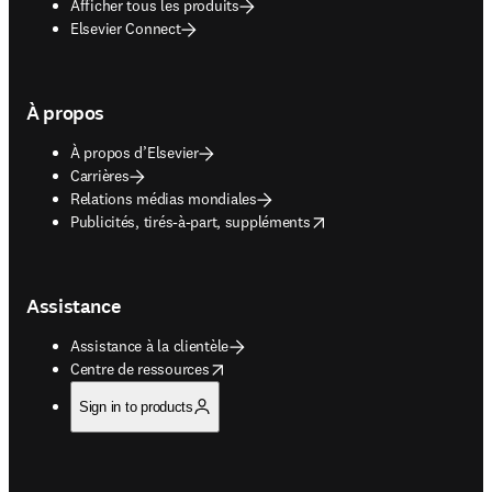
Afficher tous les produits
Elsevier Connect
À propos
À propos d’Elsevier
Carrières
Relations médias mondiales
opens in new tab/window
Publicités, tirés-à-part, suppléments
Assistance
Assistance à la clientèle
opens in new tab/window
Centre de ressources
Sign in to products