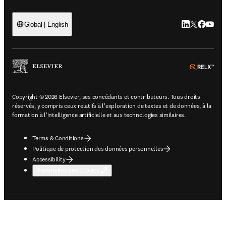
LinkedIn S’ouv
Twitter S’ou
Facebook 
YouTub
Global | English
ope
Copyright © 2026 Elsevier, ses concédants et contributeurs. Tous droits
réservés, y compris ceux relatifs à l'exploration de textes et de données, à la
formation à l'intelligence artificielle et aux technologies similaires.
Terms & Conditions
Politique de protection des données personnelles
Accessibility
Paramètres des cookies