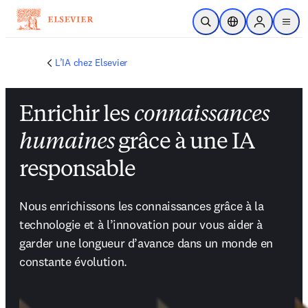
Passer au contenu principal
Ouvrir la recherche
Sélecteur de locali
Sign in to p
menu
L’IA chez Elsevier
Enrichir les
connaissances
humaines
grâce à une IA
responsable
Nous enrichissons les connaissances grâce à la 
technologie et à l’innovation pour vous aider à 
garder une longueur d’avance dans un monde en 
constante évolution.