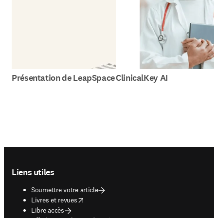
Présentation de LeapSpace
ClinicalKey AI
Footer navigation
Liens utiles
Soumettre votre article
opens in new tab/window
Livres et revues
Libre accès