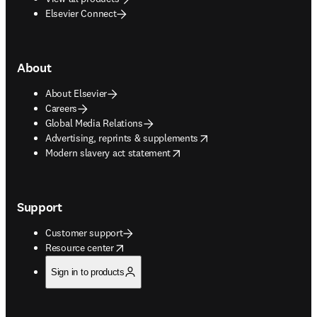
Elsevier Connect
About
About Elsevier
Careers
Global Media Relations
opens in new tab/window
Advertising, reprints & supplements
opens in new tab/window
Modern slavery act statement
Support
Customer support
opens in new tab/window
Resource center
Sign in to products