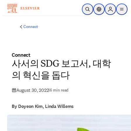
Skip to main content
Open Search
Location Selector
Sign in to p
menu
Connect
Connect
사서의 SDG 보고서, 대학
의 혁신을 돕다
August 30, 2022
|
6 min read
By Doyeon Kim, Linda Willems