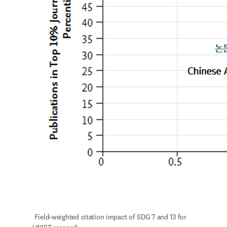
 Field-weighted citation impact of SDG 7 and 13 for 