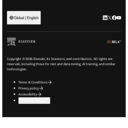
LinkedIn open
Twitter ope
Facebook
YouTub
Global | English
ope
Copyright © 2026 Elsevier, its licensors, and contributors. All rights are
reserved, including those for text and data mining, AI training, and similar
technologies.
Terms & Conditions
Privacy policy
Accessibility
Cookie settings