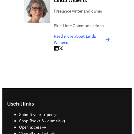
Linda Willems
Freelance writer and owner
Blue Lime Communications
Read more about Linda
Willems
LinkedIn opens in new tab/window
Twitter opens in new tab/window
Footer navigation
Useful links
Submit your paper
opens in new tab/window
Shop Books & Journals
Open access
View all products