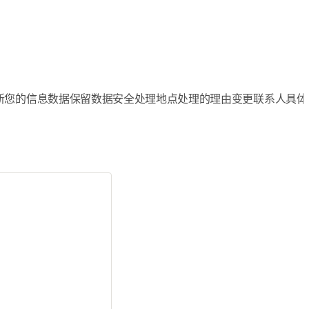
新您的信息
数据保留
数据安全
处理地点
处理的理由
变更
联系人
具体