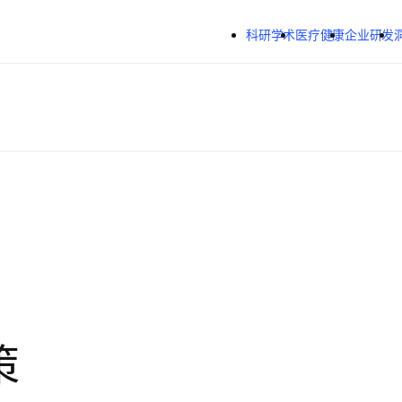
跳转到主内容
科研学术
医疗健康
企业研发
策