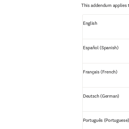
This addendum applies t
English
Español (Spanish)
Français (French)
Deutsch (German)
Português (Portuguese