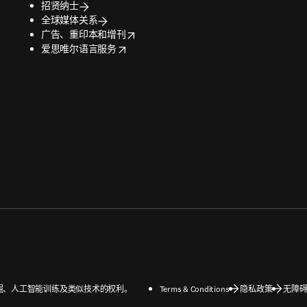
招贤纳士
全球媒体关系
opens in new tab/window
广告、重印本和增刊
opens in new tab/window
爱思唯尔语言服务
数据挖掘、人工智能训练及类似技术的权利。
Terms & Conditions
隐私政策
无障