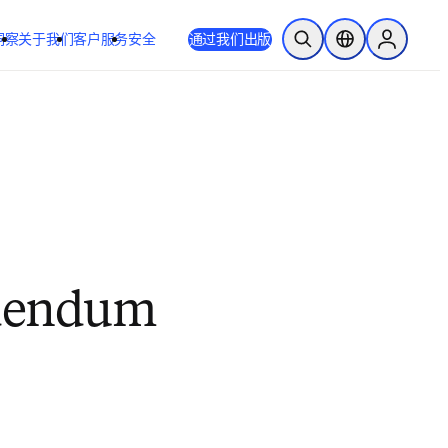
洞察
关于我们
客户服务
安全
通过我们出版
开放搜索
位置选择器
Sign in to
ddendum