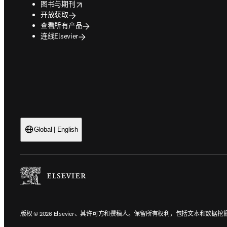
opens in new tab/window
图书与期刊
开放获取
查看所有产品
连线Elsevier
Global | English
版权 © 2026 Elsevier、其许可方和撰稿人。保留所有权利，包括文本和