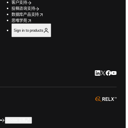
客户支持
投稿咨询支持
opens in new tab/window
数据库产品支持
opens in new tab/window
思唯学苑
Sign in to products
LinkedIn 在新
Twitter 在
Faceboo
YouTu
opens 
碍
Cookie 设置