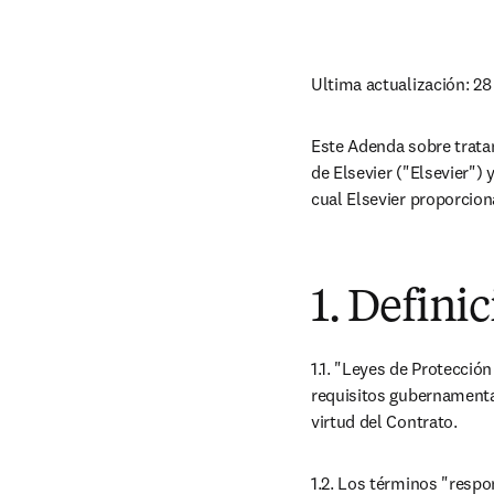
Ultima actualización: 28
Este Adenda sobre tratam
de Elsevier ("Elsevier") y
cual Elsevier proporciona
1. Defini
1.1. "Leyes de Protecció
requisitos gubernamental
virtud del Contrato.
1.2. Los términos "respo