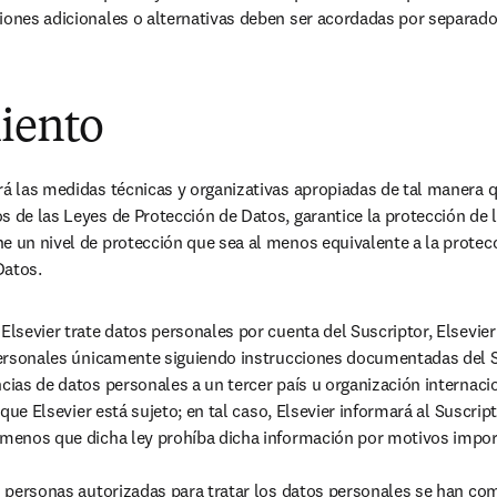
iones adicionales o alternativas deben ser acordadas por separado 
miento
rá las medidas técnicas y organizativas apropiadas de tal manera q
s de las Leyes de Protección de Datos, garantice la protección de l
e un nivel de protección que sea al menos equivalente a la protecc
Datos.
Elsevier trate datos personales por cuenta del Suscriptor, Elsevier:
 personales únicamente siguiendo instrucciones documentadas del Su
ncias de datos personales a un tercer país u organización internacio
a que Elsevier está sujeto; en tal caso, Elsevier informará al Suscript
 menos que dicha ley prohíba dicha información por motivos import
as personas autorizadas para tratar los datos personales se han co