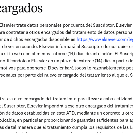
cargados
Elsevier trate datos personales por cuenta del Suscriptor, Elsevier t
ara contratar a otros encargados del tratamiento de datos persona
ier de dichos encargados disponible en
 https://www.elsevier.com/l
r de vez en cuando. Elsevier informará al Suscriptor de cualquier c
su sitio web con al menos catorce (14) días de antelación. El Suscr
otificándolo a Elsevier en un plazo de catorce (14) días a partir de 
 motivos para oponerse. Elsevier hará todos lo razonablemente posib
sonales por parte del nuevo encargado del tratamiento al que el S
trate a otro encargado del tratamiento para llevar a cabo actividad
el Suscriptor, Elsevier impondrá a ese otro encargado del tratamie
ón de datos establecidas en este ATD, mediante un contrato u otro 
aplicable, en particular proporcionando garantías suficientes para a
as de tal manera que el tratamiento cumpla los requisitos de las L