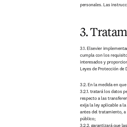
personales. Las instrucc
3. Trata
3.1. Elsevier implementa
cumpla con los requisito
interesados y proporcion
Leyes de Protección de 
3.2. En la medida en que 
3.2.1. tratará los datos
respecto a las transfere
exija la ley aplicable a l
antes del tratamiento, a
público;

3.2.2. garantizará que l