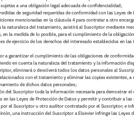
 sujetas a una obligación legal adecuada de confidencialidad;

medidas de seguridad requeridas de conformidad con las Leyes de P
diciones mencionadas en la cláusula 4 para contratar a otro encarga
 la naturaleza del tratamiento, asistirá al Suscriptor mediante med
, en la medida de lo posible, para el cumplimiento de la obligación 
des de ejercicio de los derechos del interesado establecidos en las 
ptor a garantizar el cumplimiento de las obligaciones de conformida
iendo en cuenta la naturaleza del tratamiento y la información disp
criptor, eliminará o devolverá todos los datos personales al Suscript
relacionados con el tratamiento y eliminar las copias existentes, a 
enamiento de dichos datos personales;

ión del Suscriptor toda la información necesaria para demostrar el
 en las Leyes de Protección de Datos y permitir y contribuir a las a
 por el Suscriptor u otro auditor contratado por el Suscriptor; e i
pinión, una instrucción del Suscriptor a Elsevier infringe las Leyes