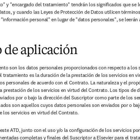
o" y "encargado del tratamiento" tendrán los significados que se le
atos, y cuando las Leyes de Protección de Datos utilicen términos
"información personal" en lugar de "datos personales", se leerán
 de aplicación
miento son los datos personales proporcionados con respecto a los se
 tratamiento es la duración de la prestación de los servicios en vi
tos personales de acuerdo con el Contrato. La naturaleza y el propó
a prestación de los servicios en virtud del Contrato. Los tipos de d
viados por o bajo la dirección del Suscriptor como parte de los serv
sados son aquellos cuyos datos personales son enviados por o bajo 
 los servicios en virtud del Contrato.
 este ATD, junto con el uso y/o la configuración de los servicios por 
ntadas completas y finales del Suscriptor a Elsevier para el trat