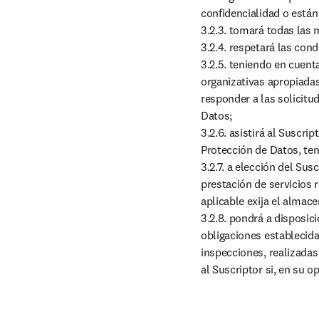
confidencialidad o están
3.2.3. tomará todas las 
3.2.4. respetará las con
3.2.5. teniendo en cuenta
organizativas apropiadas
responder a las solicitu
Datos;

3.2.6. asistirá al Suscri
Protección de Datos, ten
3.2.7. a elección del Sus
prestación de servicios 
aplicable exija el almac
3.2.8. pondrá a disposic
obligaciones establecidas
inspecciones, realizadas
al Suscriptor si, en su o