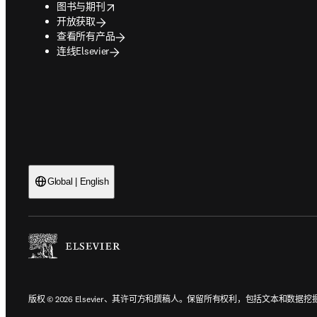
opens in new tab/window
图书与期刊
开放获取
查看所有产品
连线Elsevier
Global | English
版权 © 2026 Elsevier、其许可方和撰稿人。保留所有权利，包括文本和