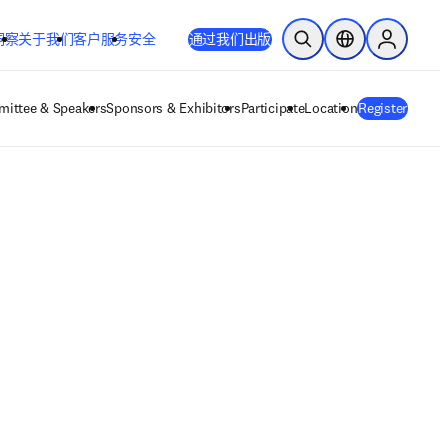
洞察
关于我们
客户服务
安全
通过我们出版
开放搜索
位置选择器
Sign in to
ittee & Speakers
Sponsors & Exhibitors
Participate
Location
Register