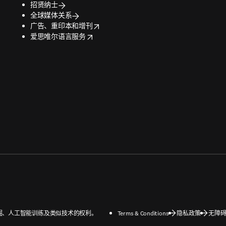
招贤纳士
全球媒体关系
opens in new tab/window
广告、重印本和增刊
opens in new tab/window
爱思唯尔语言服务
数据挖掘、人工智能训练及类似技术的权利。
Terms & Conditions
隐私政策
无障