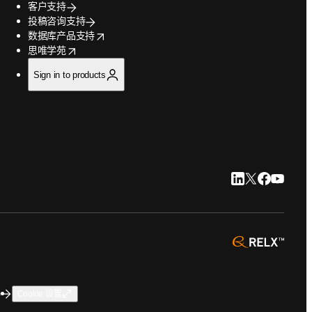
客户支持
投稿咨询支持
opens in new tab/window
数据库产品支持
opens in new tab/window
思唯学苑
Sign in to products
LinkedIn 在新
Twitter 在
Faceboo
YouTu
opens 
碍
Cookie 设置