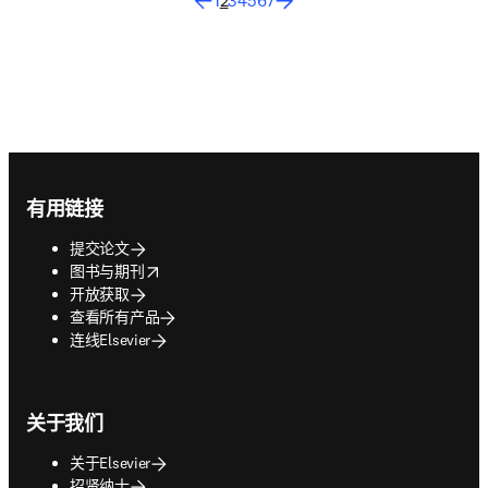
1
2
3
4
5
6
7
Footer navigation
有用链接
提交论文
opens in new tab/window
图书与期刊
开放获取
查看所有产品
连线Elsevier
关于我们
关于Elsevier
招贤纳士