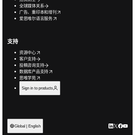
全球媒体关系
opens in new tab/window
广告、重印本和增刊
opens in new tab/window
爱思唯尔语言服务
支持
opens in new tab/window
资源中心
客户支持
投稿咨询支持
opens in new tab/window
数据库产品支持
opens in new tab/window
思唯学苑
Sign in to products
LinkedIn
Twitter
Faceb
You
Global | English