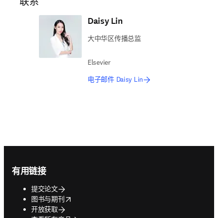
联系
Daisy Lin
大中华区传播总监
Elsevier
电子邮件 Daisy Lin
Footer navigation
有用链接
提交论文
opens in new tab/window
图书与期刊
开放获取