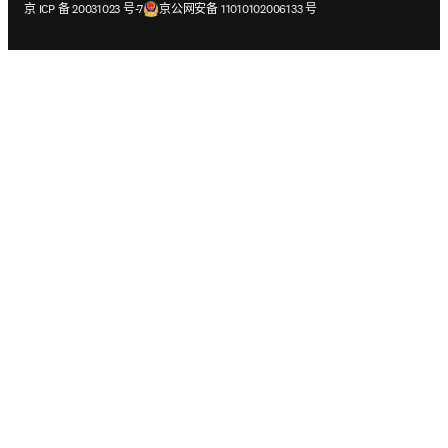
在新的选项卡/窗口中打开
在新的选项卡/窗口中打开
京 ICP 备 20031023 号-7
京公网安备 11010102006133 号