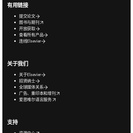
有用链接
提交论文
opens in new tab/window
图书与期刊
开放获取
查看所有产品
连线Elsevier
关于我们
关于Elsevier
招贤纳士
全球媒体关系
opens in new tab/window
广告、重印本和增刊
opens in new tab/window
爱思唯尔语言服务
支持
opens in new tab/window
资源中心