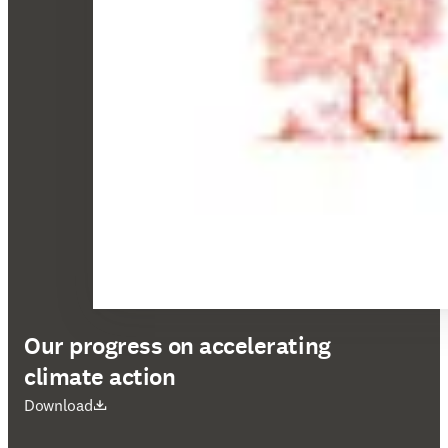
Our progress on accelerating
climate action
在新的选项卡/窗口中打开
Download