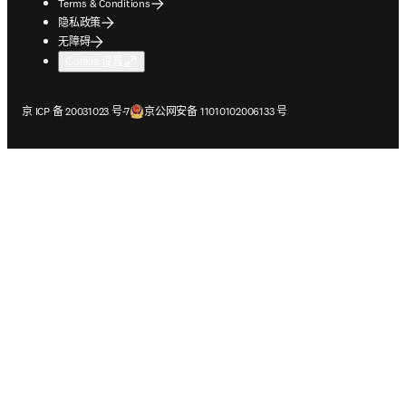
Terms & Conditions
隐私政策
无障碍
Cookie 设置
在新的选项卡/窗口中打开
在新的选项卡/窗口中打开
京 ICP 备 20031023 号-7
京公网安备 11010102006133 号