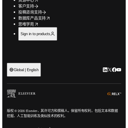
客户支持
投稿咨询支持
opens in new tab/window
数据库产品支持
opens in new tab/window
思唯学苑
Sign in to products
LinkedIn
Twitter
Faceb
You
Global | English
ope
版权 © 2026 Elsevier、其许可方和撰稿人。保留所有权利，包括文本和数据
挖掘、人工智能训练及类似技术的权利。