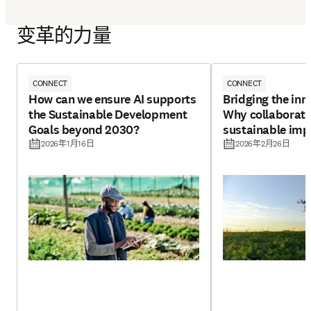
变革的力量
CONNECT
CONNECT
How can we ensure AI supports
Bridging the inn
the Sustainable Development
Why collaborati
Goals beyond 2030?
sustainable imp
2026年1月16日
2026年2月26日