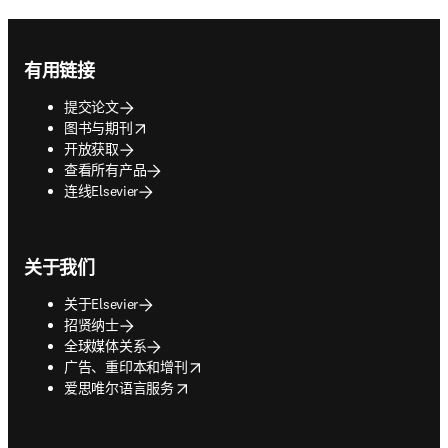
Footer navigation
有用链接
提交论文
opens in new tab/window
图书与期刊
开放获取
查看所有产品
连线Elsevier
关于我们
关于Elsevier
招贤纳士
全球媒体关系
opens in new tab/window
广告、重印本和增刊
opens in new tab/window
爱思唯尔语言服务