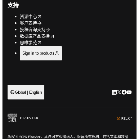
支持
opens in new tab/window
资源中心
客户支持
投稿咨询支持
opens in new tab/window
数据库产品支持
opens in new tab/window
思唯学苑
Sign in to products
LinkedIn
Twitter
Faceb
You
Global | English
ope
版权 © 2026 Elsevier、其许可方和撰稿人。保留所有权利，包括文本和数据