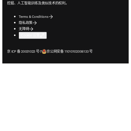
挖掘、人工智能训练及类似技术的权利。
Terms & Conditions
隐私政策
无障碍
Cookie 设置
在新的选项卡/窗口中打开
在新的选项卡/窗口中打开
京 ICP 备 20031023 号-7
京公网安备 11010102006133 号