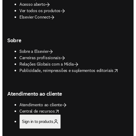
Acesso aberto
Ver todos os produtos
Elsevier Connect
Sobre
Sobre a Elsevier
Carreiras profissionais
Relações Globais com a Mídia
opens in new tab/window
Publicidade, reimpressões e suplementos editoriais
Atendimento ao cliente
Atendimento ao cliente
opens in new tab/window
Central de recursos
Sign in to products