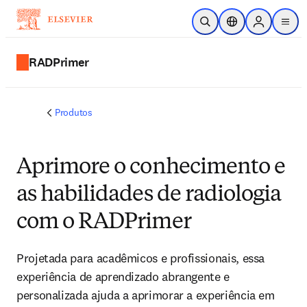
Ir para o conteúdo principal
Pesquisa aberta
Seletor de localiza
Sign in to p
menu
RADPrimer
Produtos
Aprimore o conhecimento e
as habilidades de radiologia
com o RADPrimer
Projetada para acadêmicos e profissionais, essa
experiência de aprendizado abrangente e
personalizada ajuda a aprimorar a experiência em