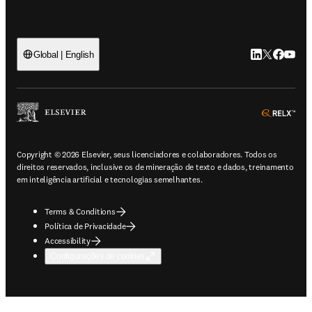
LinkedIn abre 
Twitter abr
Facebook
YouTub
Global | English
ope
Copyright © 2026 Elsevier, seus licenciadores e colaboradores. Todos os
direitos reservados, inclusive os de mineração de texto e dados, treinamento
em inteligência artificial e tecnologias semelhantes.
Terms & Conditions
Política de Privacidade
Accessibility
Configurações de cookies