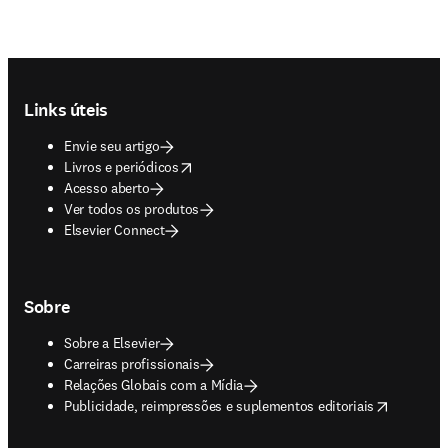
Footer navigation
Links úteis
Envie seu artigo
opens in new tab/window
Livros e periódicos
Acesso aberto
Ver todos os produtos
Elsevier Connect
Sobre
Sobre a Elsevier
Carreiras profissionais
Relações Globais com a Mídia
opens in new tab/window
Publicidade, reimpressões e suplementos editoriais