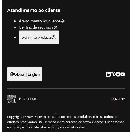
Atendimento ao cliente
Atendimento ao cliente
opens in new tab/window
Central de recursos
Sign in to products
LinkedIn abre 
Twitter abr
Facebook
YouTub
Global | English
ope
Copyright © 2026 Elsevier, seus licenciadores e colaboradores. Todos os
direitos reservados, inclusive os de mineração de texto e dados, treinamento
em inteligência artificial e tecnologias semelhantes.