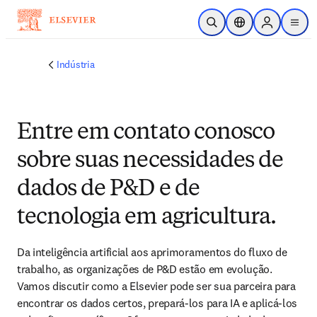
Ir para o conteúdo principal
Pesquisa aberta
Seletor de localiza
Sign in to p
menu
Indústria
Entre em contato conosco
sobre suas necessidades de
dados de P&D e de
tecnologia em agricultura.
Da inteligência artificial aos aprimoramentos do fluxo de 
trabalho, as organizações de P&D estão em evolução. 
Vamos discutir como a Elsevier pode ser sua parceira para 
encontrar os dados certos, prepará-los para IA e aplicá-los 