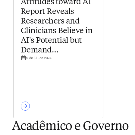
Attitudes toward AI’
Report Reveals
Researchers and
Clinicians Believe in
AI's Potential but
Demand
9 de jul. de 2024
Transparency in
Order to Trust Tools
Acadêmico e Governo