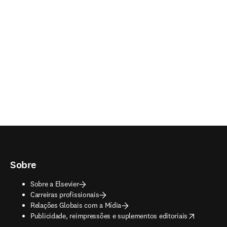
Sobre
Sobre a Elsevier
Carreiras profissionais
Relações Globais com a Mídia
opens in new tab/window
Publicidade, reimpressões e suplementos editoriais