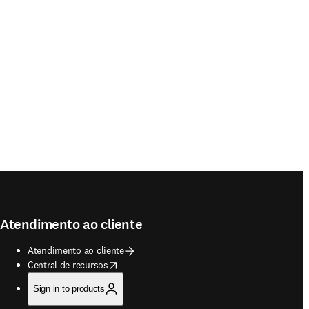
Atendimento ao cliente
Atendimento ao cliente
opens in new tab/window
Central de recursos
Sign in to products