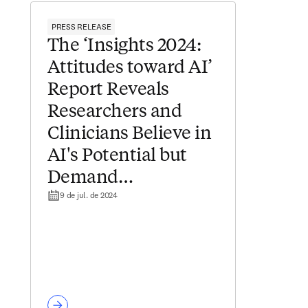
PRESS RELEASE
The ‘Insights 2024:
Attitudes toward AI’
Report Reveals
Researchers and
Clinicians Believe in
AI's Potential but
Demand
9 de jul. de 2024
Transparency in
Order to Trust Tools