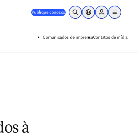
Publique conosco
Pesquisa aberta
Seletor de localização
Sign in to products
menu
Comunicados de imprensa
Contatos de mídia
dos à