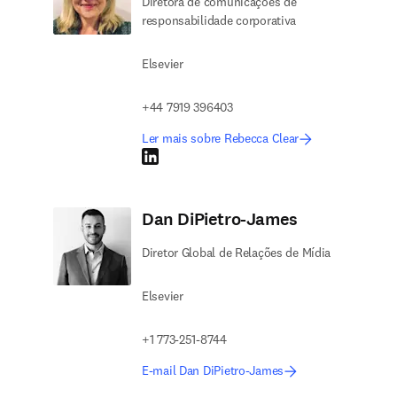
Diretora de comunicações de
responsabilidade corporativa
Elsevier
+44 7919 396403
Ler mais sobre Rebecca Clear
LinkedIn abre em uma nova guia/janela
Dan DiPietro-James
Diretor Global de Relações de Mídia
Elsevier
+1 773-251-8744
E-mail Dan DiPietro-James