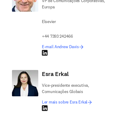
VP de Comunicações Corporativas,
Europa
Elsevier
+44 7393 242466
E-mail Andrew Davis
LinkedIn abre em uma nova guia/janela
Esra Erkal
Vice-presidente executiva,
Comunicações Globais
Ler mais sobre Esra Erkal
LinkedIn abre em uma nova guia/janela