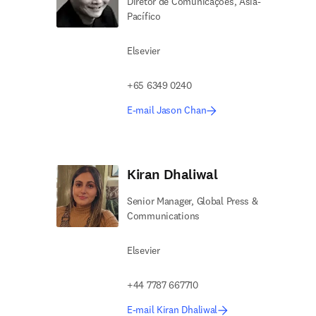
Diretor de Comunicações, Ásia-
Pacífico
Elsevier
+65 6349 0240
E-mail Jason Chan
Kiran Dhaliwal
Senior Manager, Global Press &
Communications
Elsevier
+44 7787 667710
E-mail Kiran Dhaliwal