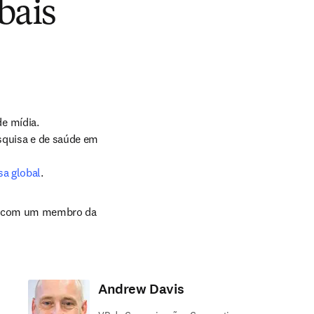
bais
 mídia.

sa global
.
te com um membro da 
Andrew Davis