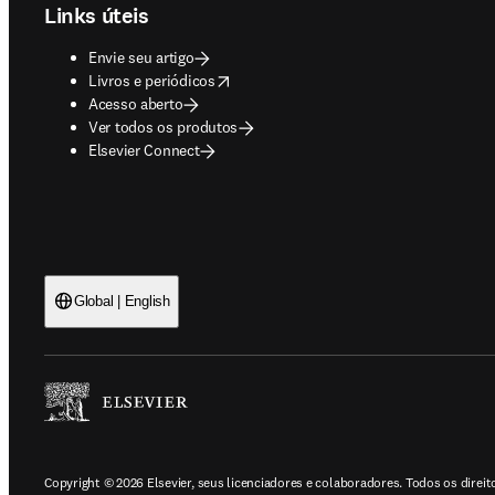
Links úteis
Envie seu artigo
opens in new tab/window
Livros e periódicos
Acesso aberto
Ver todos os produtos
Elsevier Connect
Global | English
Copyright © 2026 Elsevier, seus licenciadores e colaboradores. Todos os direi