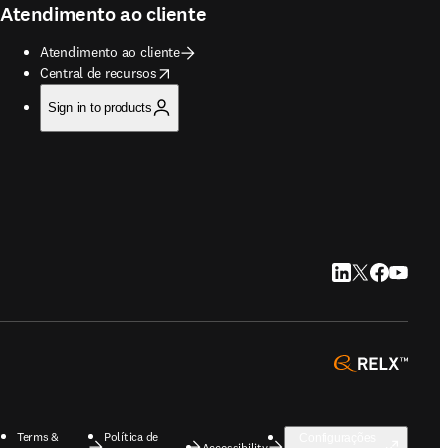
Atendimento ao cliente
Atendimento ao cliente
opens in new tab/window
Central de recursos
Sign in to products
LinkedIn abre em u
Twitter abre em
Facebook abr
YouTube a
opens 
Terms &
Política de
Configurações
Accessibility