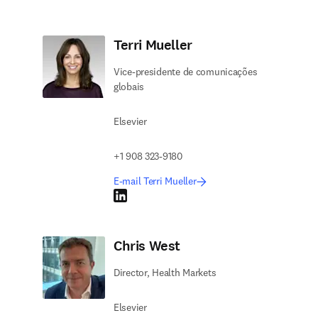
Terri Mueller
Vice-presidente de comunicações
globais
Elsevier
+1 908 323-9180
E-mail Terri Mueller
LinkedIn abre em uma nova guia/janela
Chris West
Director, Health Markets
Elsevier