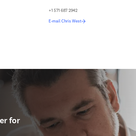
+1 571 687 2942
E-mail Chris West
er for