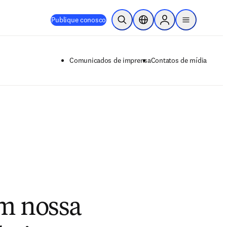
Publique conosco
Pesquisa aberta
Seletor de localização
Sign in to products
menu
Comunicados de imprensa
Contatos de mídia
m nossa