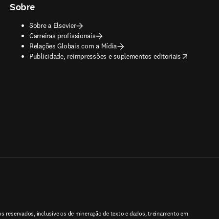
Sobre
Sobre a Elsevier
Carreiras profissionais
Relações Globais com a Mídia
opens in new tab/window
Publicidade, reimpressões e suplementos editoriais
tos reservados, inclusive os de mineração de texto e dados, treinamento em