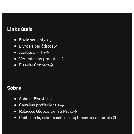
Footer navigation
Links úteis
Envie seu artigo
opens in new tab/window
Livros e periódicos
Acesso aberto
Ver todos os produtos
Elsevier Connect
Sobre
Sobre a Elsevier
Carreiras profissionais
Relações Globais com a Mídia
opens in new tab/window
Publicidade, reimpressões e suplementos editoriais