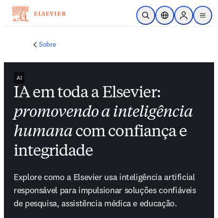
Ir para o conteúdo principal
Pesquisa aberta
Seletor de localiza
Sign in to p
menu
Sobre
AI
IA em toda a Elsevier:
promovendo a inteligência
humana
com confiança e
integridade
Explore como a Elsevier usa inteligência artificial 
responsável para impulsionar soluções confiáveis 
de pesquisa, assistência médica e educação.