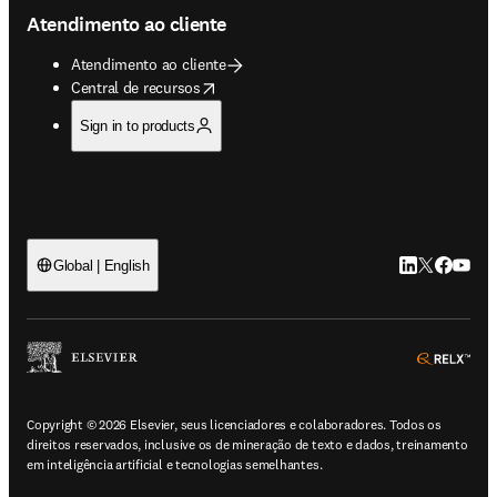
Atendimento ao cliente
Atendimento ao cliente
opens in new tab/window
Central de recursos
Sign in to products
LinkedIn abre 
Twitter abr
Facebook
YouTub
Global | English
ope
Copyright © 2026 Elsevier, seus licenciadores e colaboradores. Todos os
direitos reservados, inclusive os de mineração de texto e dados, treinamento
em inteligência artificial e tecnologias semelhantes.