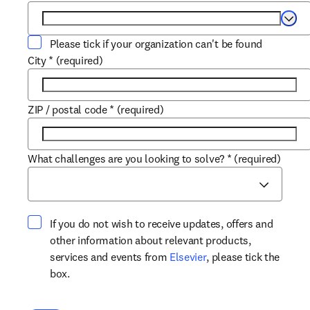
Selec
Please tick if your organization can't be found
City
*
(required)
ZIP / postal code
*
(required)
What challenges are you looking to solve?
*
(required)
If you do not wish to receive updates, offers and
other information about relevant products,
opens in new tab/win
services and events from
Elsevier
, please tick the
box.