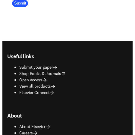
Company Division
Submit
Footer navigation
Useful links
Submit your paper
opens in new tab/window
Shop Books & Journals
Open access
View all products
Elsevier Connect
About
About Elsevier
Careers