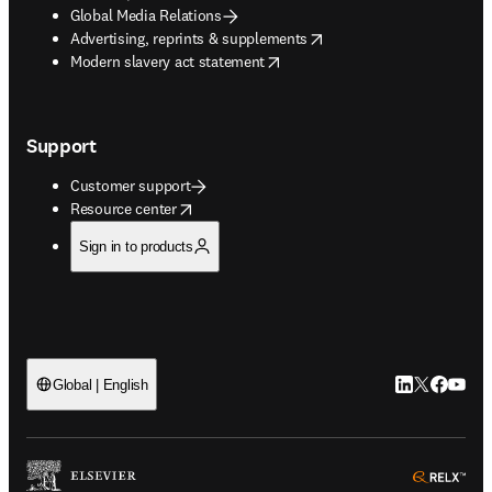
Global Media Relations
opens in new tab/window
Advertising, reprints & supplements
opens in new tab/window
Modern slavery act statement
Support
Customer support
opens in new tab/window
Resource center
Sign in to products
LinkedIn open
Twitter ope
Facebook
YouTub
Global | English
ope