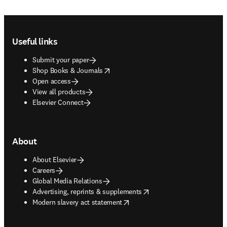
Footer navigation
Useful links
Submit your paper
opens in new tab/window
Shop Books & Journals
Open access
View all products
Elsevier Connect
About
About Elsevier
Careers
Global Media Relations
opens in new tab/window
Advertising, reprints & supplements
opens in new tab/window
Modern slavery act statement