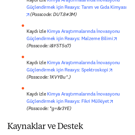
Güçlendirmek için Reaxys: Tarım ve Gıda Kimyası 
opens in new tab/window
(Passcode: DUT.8#3M)
Kaydı izle 
Kimya Araştırmalarında İnovasyonu 
opens i
Güçlendirmek için Reaxys: Malzeme Bilimi
(Passcode: i&Y5T5a7)
Kaydı izle 
Kimya Araştırmalarında İnovasyonu 
opens in n
Güçlendirmek için Reaxys: Spektroskopi
(Passcode: 1KVYBu^.)
Kaydı izle 
Kimya Araştırmalarında İnovasyonu 
opens in 
Güçlendirmek için Reaxys: Fikri Mülkiyet
(Passcode: *g=&r3YE)
Kaynaklar ve Destek