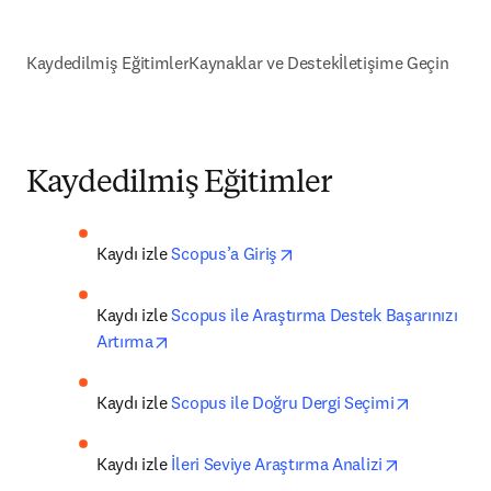
Kaydedilmiş Eğitimler
Kaynaklar ve Destek
İletişime Geçin
Kaydedilmiş Eğitimler
opens in new tab/window
Kaydı izle 
Scopus’a Giriş
Kaydı izle 
Scopus ile Araştırma Destek Başarınızı 
opens in new tab/window
Artırma
opens in 
Kaydı izle 
Scopus ile Doğru Dergi Seçimi
opens in ne
Kaydı izle 
İleri Seviye Araştırma Analizi