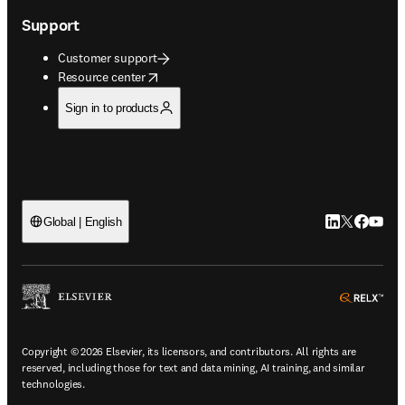
Support
Customer support
opens in new tab/window
Resource center
Sign in to products
LinkedIn open
Twitter ope
Facebook
YouTub
Global | English
ope
Copyright © 2026 Elsevier, its licensors, and contributors. All rights are
reserved, including those for text and data mining, AI training, and similar
technologies.