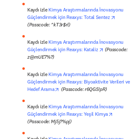
Kaydı izle 
Kimya Araştırmalarında İnovasyonu 
opens in n
Güçlendirmek için Reaxys: Total Sentez 
(Passcode: ^kT3r$rl)
Kaydı izle 
Kimya Araştırmalarında İnovasyonu 
opens in new ta
Güçlendirmek için Reaxys: Kataliz 
(Passcode: 
z@mUE7%?)
Kaydı izle 
Kimya Araştırmalarında İnovasyonu 
Güçlendirmek için Reaxys: Biyoaktivite Verileri ve 
opens in new tab/window
Hedef Arama
(Passcode: r6QG5!pR)
Kaydı izle 
Kimya Araştırmalarında İnovasyonu 
opens in ne
Güçlendirmek için Reaxys: Yeşil Kimya
(Passcode: Mj5j?%pj)
Kaydı izle 
Kimya Araştırmalarında İnovasyonu 