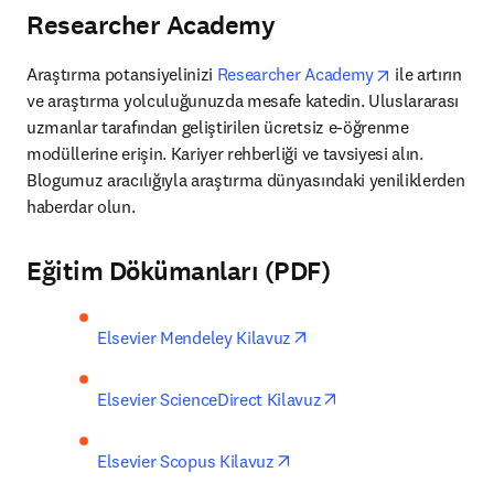
Researcher Academy
opens in new
Araştırma potansiyelinizi 
Researcher Academy
 ile artırın 
ve araştırma yolculuğunuzda mesafe katedin. Uluslararası 
uzmanlar tarafından geliştirilen ücretsiz e-öğrenme 
modüllerine erişin. Kariyer rehberliği ve tavsiyesi alın. 
Blogumuz aracılığıyla araştırma dünyasındaki yeniliklerden 
haberdar olun.
Eğitim Dökümanları (PDF)
opens in new tab/windo
Elsevier Mendeley Kilavuz
opens in new tab/wi
Elsevier ScienceDirect Kilavuz
opens in new tab/window
Elsevier Scopus Kilavuz