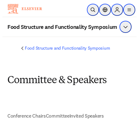
Passer au contenu principal
Ouvrir la recherche
Sélecteur de locali
Sign in to p
menu
Food Structure and Functionality Symposium
Affiche
Food Structure and Functionality Symposium
Committee & Speakers
Conference Chairs
Committee
Invited Speakers