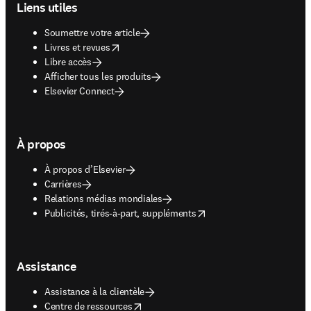
Liens utiles
Soumettre votre article
opens in new tab/window
Livres et revues
Libre accès
Afficher tous les produits
Elsevier Connect
À propos
À propos d’Elsevier
Carrières
Relations médias mondiales
opens in new tab/window
Publicités, tirés-à-part, suppléments
Assistance
Assistance à la clientèle
opens in new tab/window
Centre de ressources