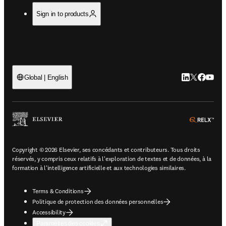
Sign in to products
LinkedIn S’ouv
Twitter S’ou
Facebook 
YouTub
Global | English
ope
Copyright © 2026 Elsevier, ses concédants et contributeurs. Tous droits
réservés, y compris ceux relatifs à l'exploration de textes et de données, à la
formation à l'intelligence artificielle et aux technologies similaires.
Terms & Conditions
Politique de protection des données personnelles
Accessibility
Paramètres des cookies