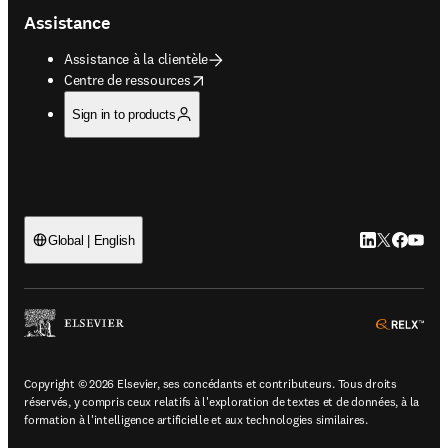
Assistance
Assistance à la clientèle
opens in new tab/window
Centre de ressources
Sign in to products
LinkedIn S’ouv
Twitter S’ou
Facebook 
YouTub
Global | English
ope
Copyright © 2026 Elsevier, ses concédants et contributeurs. Tous droits
réservés, y compris ceux relatifs à l'exploration de textes et de données, à la
formation à l'intelligence artificielle et aux technologies similaires.