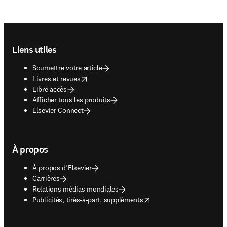
Footer navigation
Liens utiles
Soumettre votre article
opens in new tab/window
Livres et revues
Libre accès
Afficher tous les produits
Elsevier Connect
À propos
À propos d’Elsevier
Carrières
Relations médias mondiales
opens in new tab/window
Publicités, tirés-à-part, suppléments