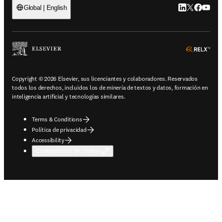
LinkedIn se ab
Twitter se 
Facebook
YouTub
Global | English
ope
Copyright © 2026 Elsevier, sus licenciantes y colaboradores. Reservados
todos los derechos, incluidos los de minería de textos y datos, formación en
inteligencia artificial y tecnologías similares.
Terms & Conditions
Política de privacidad
Accessibility
Configuración de cookies