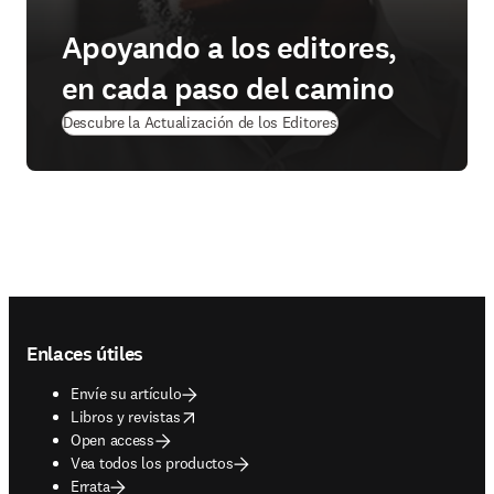
Apoyando a los editores,
en cada paso del camino
Descubre la Actualización de los Editores
Footer navigation
Enlaces útiles
Envíe su artículo
opens in new tab/window
Libros y revistas
Open access
Vea todos los productos
Errata