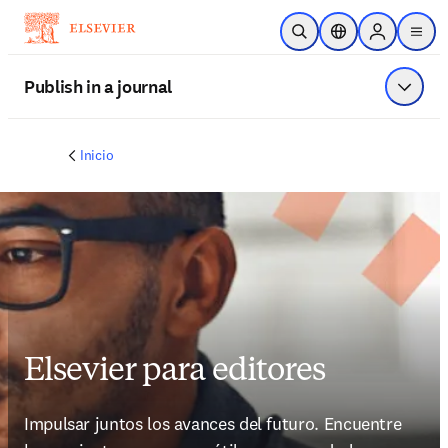
Saltar al contenido principal
Abrir búsqueda
Selector de ubicac
Sign in to p
menu
Publish in a journal
Mostrar
Inicio
Elsevier para editores
Impulsar juntos los avances del futuro. Encuentre 