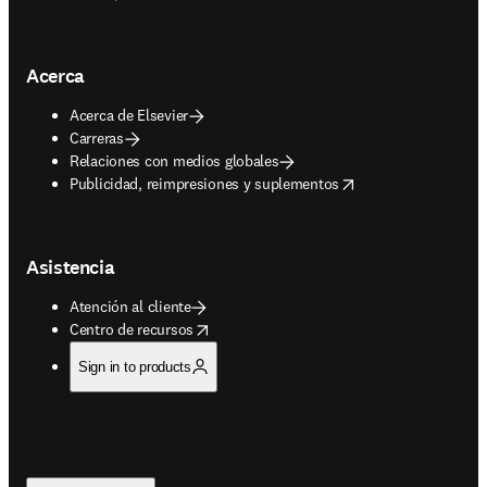
Acerca
Acerca de Elsevier
Carreras
Relaciones con medios globales
opens in new tab/window
Publicidad, reimpresiones y suplementos
Asistencia
Atención al cliente
opens in new tab/window
Centro de recursos
Sign in to products