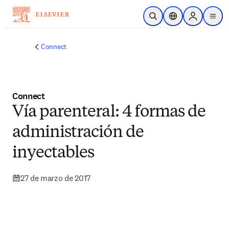
Saltar al contenido principal
Abrir búsqueda
Selector de ubicac
Sign in to p
menu
Connect
Connect
Vía parenteral: 4 formas de
administración de
inyectables
27 de marzo de 2017