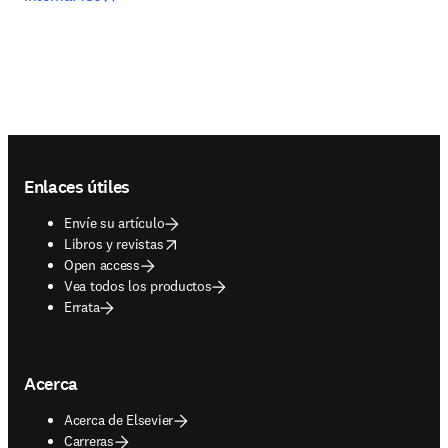
Footer navigation
Enlaces útiles
Envíe su artículo
opens in new tab/window
Libros y revistas
Open access
Vea todos los productos
Errata
Acerca
Acerca de Elsevier
Carreras