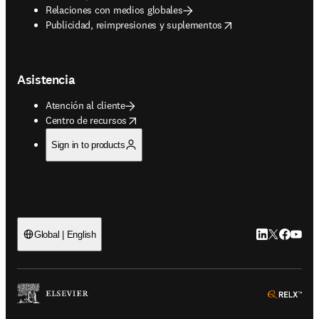
Relaciones con medios globales
opens in new tab/window
Publicidad, reimpresiones y suplementos
Asistencia
Atención al cliente
opens in new tab/window
Centro de recursos
Sign in to products
LinkedIn se ab
Twitter se 
Facebook
YouTub
Global | English
ope