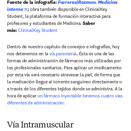
Fuente de la infografía: 
Farreras|Rozman. Medicina 
opens in new tab/window
interna
; 
obra también disponible en ClinicalKey 
Student, la plataforma de formación interactiva para 
profesores y estudiantes de Medicina. 
Saber 
más: 
ClinicalKey Student
Dentro de nuestro capítulo de consejos e infografías, hoy 
nos detenemos en la 
vía parenteral
.
 Ésta es una de las 
formas de administración de fármacos más utilizadas por 
los profesionales sanitarios. Para aplicar un medicamento 
por esta vía será necesario atravesar la piel, de forma que 
la medicación llegue al torrente sanguíneo directamente o 
a través de los diferentes tejidos donde se administra. A la 
hora de aplicar 
un fármaco inyectable tenemos cuatro vías 
diferentes de administración:
Vía Intramuscular