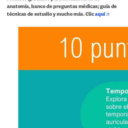
anatomía, banco de preguntas médicas; guía de 
opens i
técnicas de estudio y mucho más. Clic 
aquí