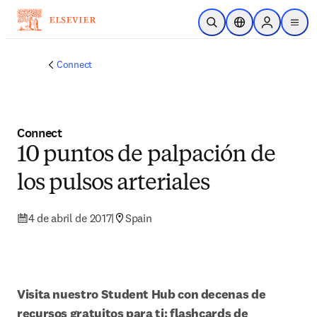
Saltar al contenido principal
Abrir búsqueda
Selector de ubicac
Sign in to p
menu
Connect
Connect
10 puntos de palpación de
los pulsos arteriales
4 de abril de 2017
|
Spain
Visita nuestro Student Hub con decenas de 
recursos gratuitos para ti: flashcards de 