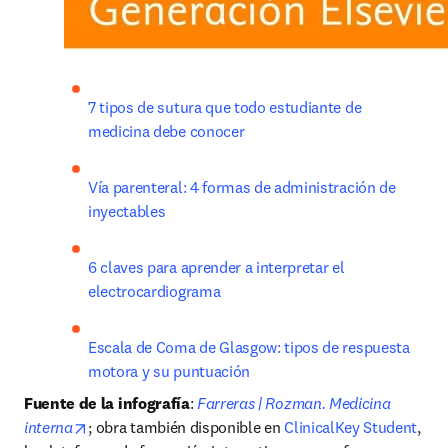
7 tipos de sutura que todo estudiante de 
medicina debe conocer
Vía parenteral: 4 formas de administración de 
inyectables
6 claves para aprender a interpretar el 
electrocardiograma
Escala de Coma de Glasgow: tipos de respuesta 
motora y su puntuación
Fuente de la infografía
: 
Farreras | Rozman. Medicina 
opens in new tab/window
interna
; obra también disponible en 
ClinicalKey Student
, 