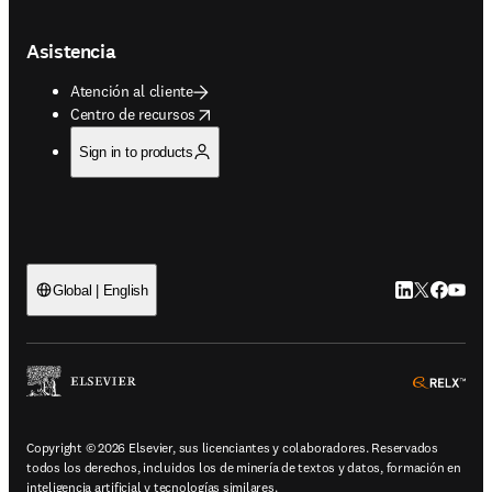
Asistencia
Atención al cliente
opens in new tab/window
Centro de recursos
Sign in to products
LinkedIn se ab
Twitter se 
Facebook
YouTub
Global | English
ope
Copyright © 2026 Elsevier, sus licenciantes y colaboradores. Reservados
todos los derechos, incluidos los de minería de textos y datos, formación en
inteligencia artificial y tecnologías similares.