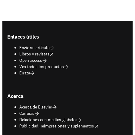
Footer navigation
Enlaces útiles
Envíe su artículo
opens in new tab/window
Libros y revistas
Open access
Vea todos los productos
Errata
Acerca
Acerca de Elsevier
Carreras
Relaciones con medios globales
opens in new tab/window
Publicidad, reimpresiones y suplementos