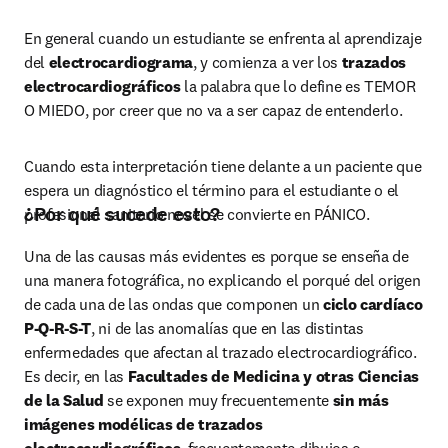
En general cuando un estudiante se enfrenta al aprendizaje 
del
 electrocardiograma
, y comienza a ver los 
trazados 
electrocardiográficos
 la palabra que lo define es TEMOR 
O MIEDO, por creer que no va a ser capaz de entenderlo.
Cuando esta interpretación tiene delante a un paciente que 
espera un diagnóstico el término para el estudiante o el 
¿Por qué sucede esto?
profesional sanitario novel se convierte en PÁNICO.
Una de las causas más evidentes es porque se enseña de 
una manera fotográfica, no explicando el porqué del origen 
de cada una de las ondas que componen un 
ciclo cardíaco 
P-Q-R-S-T
, ni de las anomalías que en las distintas 
enfermedades que afectan al trazado electrocardiográfico. 
Es decir, en las 
Facultades de Medicina y otras Ciencias 
de la Salud
 se exponen muy frecuentemente 
sin más 
imágenes modélicas de trazados 