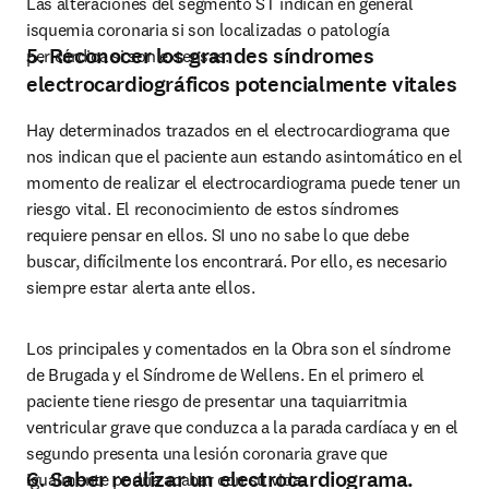
Las alteraciones del segmento ST indican en general 
isquemia coronaria si son localizadas o patología 
5. Reconocer los grandes síndromes
pericárdica si son extensas.
electrocardiográficos potencialmente vitales
Hay determinados trazados en el electrocardiograma que 
nos indican que el paciente aun estando asintomático en el 
momento de realizar el electrocardiograma puede tener un 
riesgo vital. El reconocimiento de estos síndromes 
requiere pensar en ellos. SI uno no sabe lo que debe 
buscar, difícilmente los encontrará. Por ello, es necesario 
siempre estar alerta ante ellos.
Los principales y comentados en la Obra son el síndrome 
de Brugada y el Síndrome de Wellens. En el primero el 
paciente tiene riesgo de presentar una taquiarritmia 
ventricular grave que conduzca a la parada cardíaca y en el 
segundo presenta una lesión coronaria grave que 
6. Saber realizar un electrocardiograma.
igualmente podría acabar con su vida.