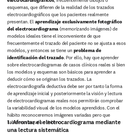
electrocardiográficos
, frecuentemente dibujos o 
esquemas, que difieren de la realidad de los trazados 
electrocardiográficos que los pacientes realmente 
presentan. El 
aprendizaje exclusivamente fotográfico 
del electrocardiograma
 (memorizando imágenes) de 
modelos ideales tiene el inconveniente de que 
frecuentemente el trazado del paciente no se ajusta a esos 
modelos, y entonces se tiene un 
problema de 
identificación del trazado
. Por ello, hay que aprender 
sobre electrocardiogramas de casos clínicos reales si bien 
los modelos y esquemas son básicos para aprender a 
deducir cómo se originan los trazados. La 
electrocardiografía deductiva debe ser por tanto la forma 
de aprendizaje inicial y posteriormente la visión y lectura 
de electrocardiogramas reales nos permitirán comprobar 
la variabilidad visual de los modelos aprendidos. Con el 
hábito reconoceremos imágenes variadas pero que 
1. Afrontar el electrocardiograma mediante
sabremos a qué se deben.
una lectura sistemática