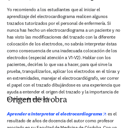
Yo recomiendo a los estudiantes que al iniciar el 
aprendizaje del electrocardiograma realicen algunos 
trazados tutorizados por el personal de enfermería. Si 
nunca has hecho un electrocardiograma a un paciente y no 
has visto las modificaciones del trazado con la diferente 
colocación de los electrodos, no sabrás interpretar éstas 
como consecuencia de una inadecuada colocación de los 
electrodos (especial atención a V1-V2). Hablar con los 
pacientes, decirles lo que vas a hacer, para qué sirve la 
prueba, tranquilizarlos, aplicar los electrodos en el tórax y 
en extremidades, manejar el electrocardiógrafo, ver correr 
el papel con el trazado dibujándose es una experiencia que 
ayuda a entender el origen del trazado y la importancia de 
la técnica de realizarlo.
Origen de la obra
opens in n
Aprender a Interpretar el electrocardiograma
 es el 
resultado de años de docencia del autor como profesor 
asociado en su Facultad de Medicina de Córdoba. Con un 