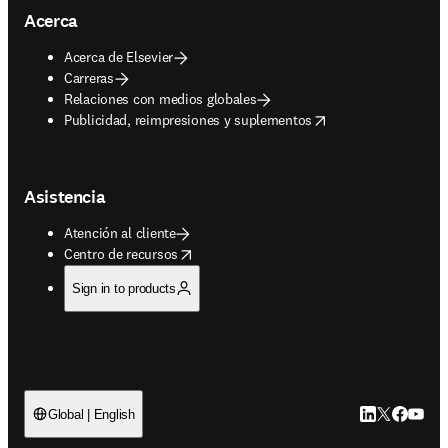
Acerca
Acerca de Elsevier
Carreras
Relaciones con medios globales
opens in new tab/window
Publicidad, reimpresiones y suplementos
Asistencia
Atención al cliente
opens in new tab/window
Centro de recursos
Sign in to products
LinkedIn se ab
Twitter se 
Facebook
YouTub
Global | English