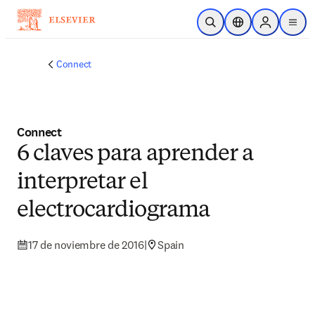
Saltar al contenido principal
Abrir búsqueda
Selector de ubicac
Sign in to p
menu
Connect
Connect
6 claves para aprender a
interpretar el
electrocardiograma
17 de noviembre de 2016
|
Spain