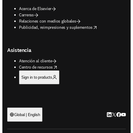
Acerca de Elsevier
Carreras
Relaciones con medios globales
opens in new tab/window
Publicidad, reimpresiones y suplementos
Asistencia
Atención al cliente
opens in new tab/window
Centro de recursos
Sign in to products
LinkedIn se ab
Twitter se 
Facebook
YouTub
Global | English