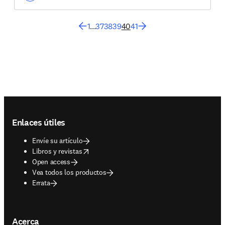
1
...
37
38
39
40
41
Footer navigation
Enlaces útiles
Envíe su artículo
opens in new tab/window
Libros y revistas
Open access
Vea todos los productos
Errata
Acerca