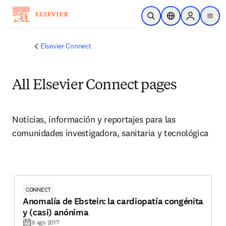
Saltar al contenido principal
Abrir búsqueda
Selector de ubicac
Sign in to p
menu
Elsevier Connect
All Elsevier Connect pages
Noticias, información y reportajes para las 
comunidades investigadora, sanitaria y tecnológica
CONNECT
Anomalía de Ebstein: la cardiopatía congénita
y (casi) anónima
8 ago 2017