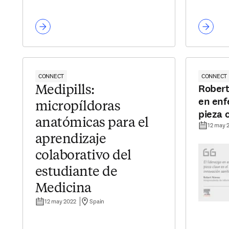
CONNECT
CONNECT
Robert
Medipills:
en enf
micropíldoras
pieza 
anatómicas para el
de la 
12 may 
aprendizaje
post-c
colaborativo del
estudiante de
Medicina
12 may 2022
Spain