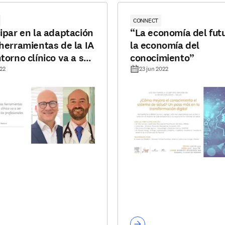
CONNECT
cipar en la adaptación
“La economía del fut
 herramientas de la IA
la economía del
torno clínico va a ser
conocimiento”
orio para los
022
23 jun 2022
ionales de la salud"