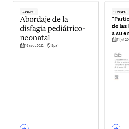
CONNECT
CONNECT
"Parti
Abordaje de la
de las
disfagia pediátrico-
a su en
neonatal
obligat
11 jul 2
16 sept 2022
Spain
profes