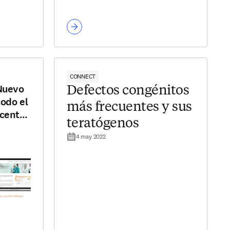
CONNECT
 Nuevo
Defectos congénitos
todo el
más frecuentes y sus
 centro
teratógenos
4 may 2022