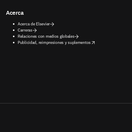
Acerca
Acerca de Elsevier
Carreras
Relaciones con medios globales
opens in new tab/window
Publicidad, reimpresiones y suplementos