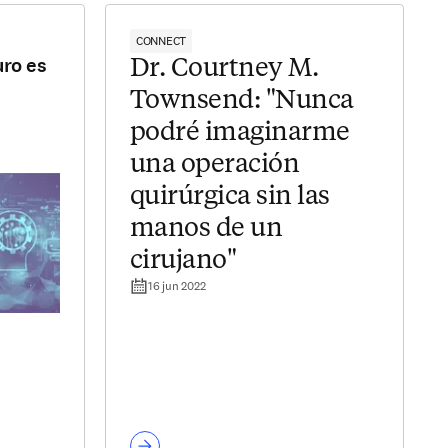
CONNECT
uro es
Dr. Courtney M.
Townsend: "Nunca
podré imaginarme
una operación
quirúrgica sin las
manos de un
cirujano"
16 jun 2022