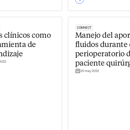
CONNECT
s clínicos como
Manejo del apor
amienta de
fluidos durante 
ndizaje
perioperatorio d
2022
paciente quirúr
20 may 2022