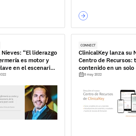
CONNECT
 Nieves: “El liderazgo
ClinicalKey lanza su
ermería es motor y
Centro de Recursos: 
clave en el escenario
contenido en un solo
innovación sanitaria
renovado
2022
8 may 2022
ovid”