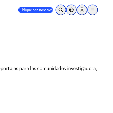
Publique con nosotros
Abrir búsqueda
Selector de ubicación
Sign in to products
menu
eportajes para las comunidades investigadora, 