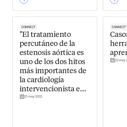
CONNECT
CONNECT
"El tratamiento
Caso
percutáneo de la
herr
estenosis aórtica es
apre
23 may 
uno de los dos hitos
más importantes de
la cardiología
intervencionista en
31 may 2022
las últimas décadas"