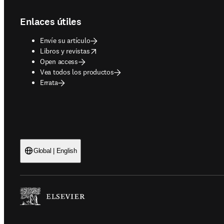
Enlaces útiles
Envíe su artículo
opens in new tab/window
Libros y revistas
Open access
Vea todos los productos
Errata
Global | English