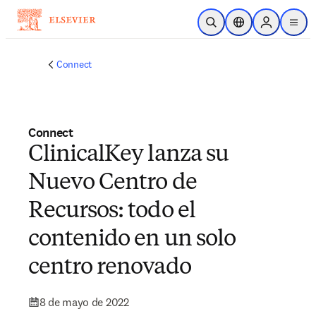
Saltar al contenido principal
Abrir búsqueda
Selector de ubicac
Sign in to p
menu
Connect
Connect
ClinicalKey lanza su
Nuevo Centro de
Recursos: todo el
contenido en un solo
centro renovado
8 de mayo de 2022