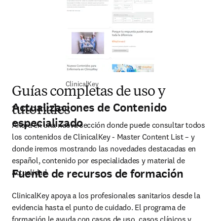
ClinicalKey
Guías completas de uso y
Actualizaciones de Contenido
tutoriales
especializado
Ahora en una nueva sección donde puede consultar todos 
los contenidos de ClinicalKey - Master Content List – y 
donde iremos mostrando las novedades destacadas en 
español, contenido por especialidades y material de 
Fuente de recursos de formación
actualidad.
ClinicalKey apoya a los profesionales sanitarios desde la 
evidencia hasta el punto de cuidado. El programa de 
formación le ayuda con casos de uso, casos clínicos y 