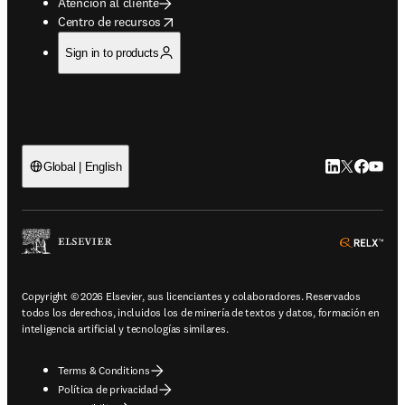
Atención al cliente
opens in new tab/window
Centro de recursos
Sign in to products
LinkedIn se ab
Twitter se 
Facebook
YouTub
Global | English
ope
Copyright © 2026 Elsevier, sus licenciantes y colaboradores. Reservados
todos los derechos, incluidos los de minería de textos y datos, formación en
inteligencia artificial y tecnologías similares.
Terms & Conditions
Política de privacidad