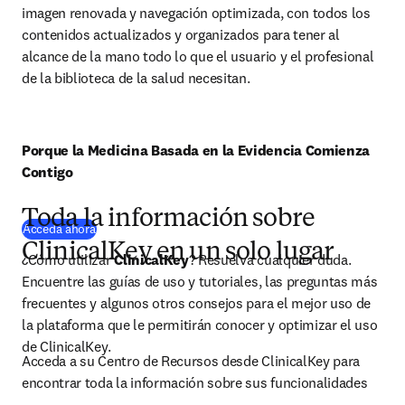
imagen renovada y navegación optimizada, con todos los 
contenidos actualizados y organizados para tener al 
alcance de la mano todo lo que el usuario y el profesional 
de la biblioteca de la salud necesitan.
Porque la Medicina Basada en la Evidencia Comienza 
Contigo
Toda la información sobre
(
se abre en una nueva pestaña/ventana
)
Acceda ahora
ClinicalKey en un solo lugar
¿Cómo utilizar 
ClinicalKey
? Resuelva cualquier duda. 
Encuentre las guías de uso y tutoriales, las preguntas más 
frecuentes y algunos otros consejos para el mejor uso de 
la plataforma que le permitirán conocer y optimizar el uso 
de ClinicalKey.
Acceda a su Centro de Recursos desde ClinicalKey para 
encontrar toda la información sobre sus funcionalidades
