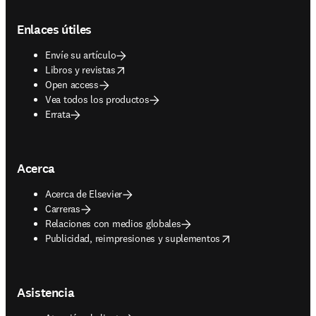
Footer navigation
Enlaces útiles
Envíe su artículo
opens in new tab/window
Libros y revistas
Open access
Vea todos los productos
Errata
Acerca
Acerca de Elsevier
Carreras
Relaciones con medios globales
opens in new tab/window
Publicidad, reimpresiones y suplementos
Asistencia