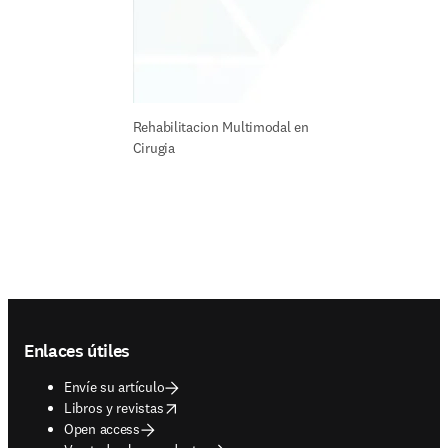
Rehabilitacion Multimodal en 
Cirugia
Footer navigation
Enlaces útiles
Envíe su artículo
opens in new tab/window
Libros y revistas
Open access