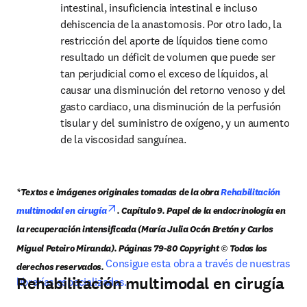
intestinal, insuficiencia intestinal e incluso 
dehiscencia de la anastomosis. Por otro lado, la 
restricción del aporte de líquidos tiene como 
resultado un déficit de volumen que puede ser 
tan perjudicial como el exceso de líquidos, al 
causar una disminución del retorno venoso y del 
gasto cardiaco, una disminución de la perfusión 
tisular y del suministro de oxígeno, y un aumento 
de la viscosidad sanguínea.
*Textos e imágenes originales tomadas de la obra 
Rehabilitación 
opens in new tab/window
multimodal en cirugía
. Capítulo 9. Papel de la endocrinología en 
la recuperación intensificada (María Julia Ocón Bretón y Carlos 
Miguel Peteiro Miranda). Páginas 79-80 Copyright © Todos los 
Consigue esta obra a través de nuestras 
derechos reservados. 
Rehabilitación multimodal en cirugía
librerías especializadas.