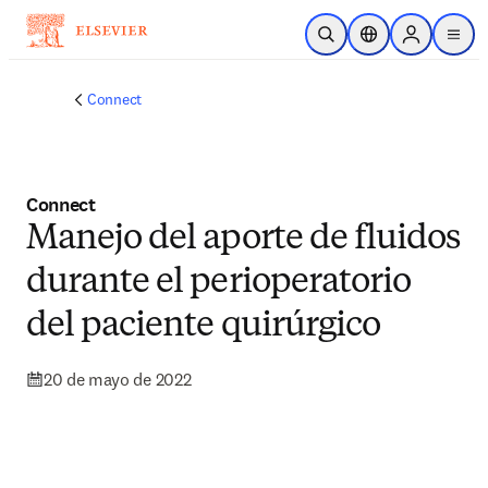
Saltar al contenido principal
Abrir búsqueda
Selector de ubicac
Sign in to p
menu
Connect
Connect
Manejo del aporte de fluidos
durante el perioperatorio
del paciente quirúrgico
20 de mayo de 2022