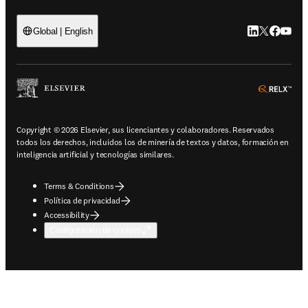
LinkedIn se ab
Twitter se 
Facebook
YouTub
Global | English
ope
Copyright © 2026 Elsevier, sus licenciantes y colaboradores. Reservados
todos los derechos, incluidos los de minería de textos y datos, formación en
inteligencia artificial y tecnologías similares.
Terms & Conditions
Política de privacidad
Accessibility
Configuración de cookies