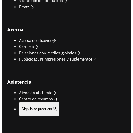
Vea todos los productos
Errata
Acerca
Acerca de Elsevier
Carreras
Relaciones con medios globales
opens in new tab/window
Publicidad, reimpresiones y suplementos
Asistencia
Atención al cliente
opens in new tab/window
Centro de recursos
Sign in to products