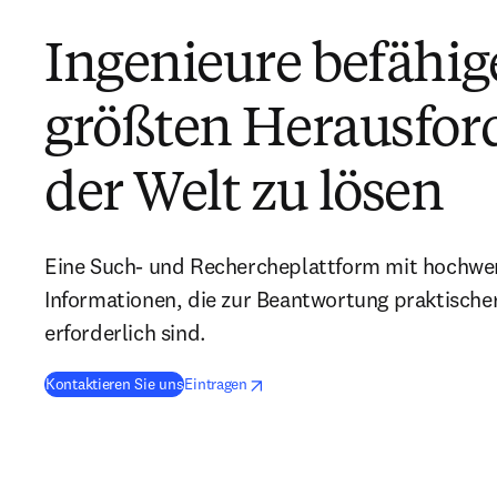
Ingenieure befähig
größten Herausfor
der Welt zu lösen
Eine Such- und Rechercheplattform mit hochwer
Informationen, die zur Beantwortung praktische
erforderlich sind.
opens in new tab/window
Wird in neuem Tab/Fenster geöffnet
Kontaktieren Sie uns
Eintragen