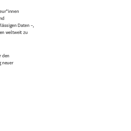
eur*innen 
nd 
ässigen Daten –, 
n weltweit zu 
 den 
 neuer 