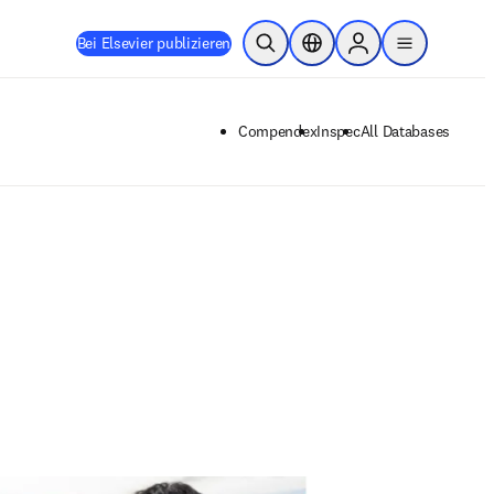
Bei Elsevier publizieren
Suche öffnen
Standortauswahl
Sign in to products
menu
Compendex
Inspec
All Databases