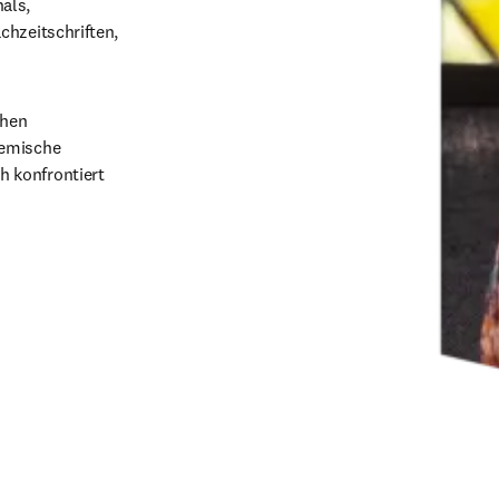
ls, 
hzeitschriften, 
hen 
emische 
 konfrontiert 