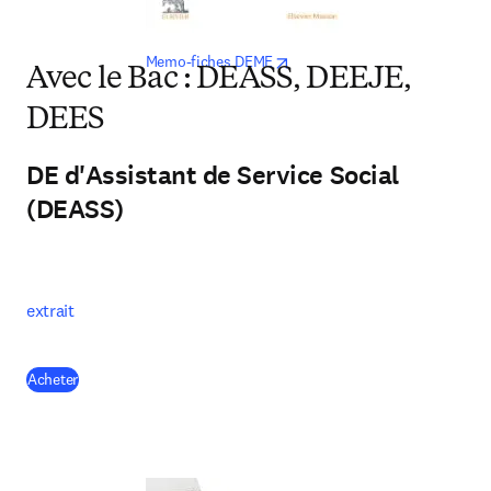
opens in new tab/window
Memo-fiches DEME
Avec le Bac : DEASS, DEEJE,
DEES
DE d'Assistant de Service Social
(DEASS)
extrait
(
opens in new tab/window
)
Acheter