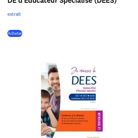
DE d'Éducateur Spécialisé (DEES)
extrait
(
opens in new tab/window
)
Acheter