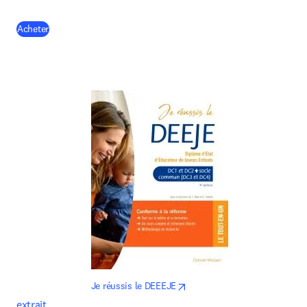
(
opens in new tab/window
)
Acheter
opens in new tab/window
Je réussis le DEEEJE
extrait