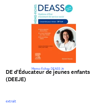
opens in new tab/window
Memo-fiches DEASS
DE d'Éducateur de jeunes enfants
(DEEJE)
extrait