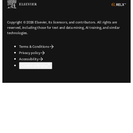
ope
Copyright © 2026 Elsevier, its licensors, and contributors. All rights are
reserved, including those for text and data mining, AI training, and similar
technologies.
Terms & Conditions
Privacy policy
Accessibility
Cookie settings