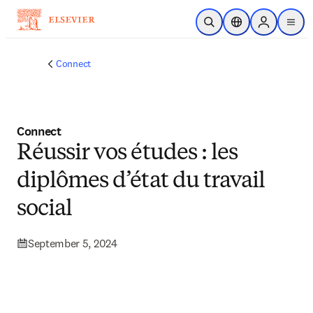
Skip to main content
Open Search
Location Selector
Sign in to p
menu
Connect
Connect
Réussir vos études : les
diplômes d’état du travail
social
September 5, 2024