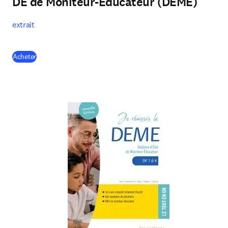
DE de Moniteur-Éducateur (DEME)
extrait
(
opens in new tab/window
)
Acheter