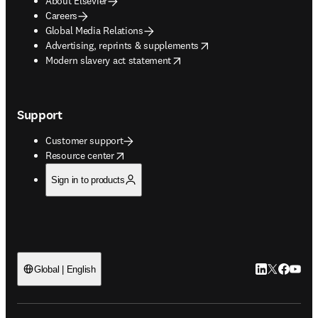
About Elsevier
Careers
Global Media Relations
opens in new tab/window
Advertising, reprints & supplements
opens in new tab/window
Modern slavery act statement
Support
Customer support
opens in new tab/window
Resource center
Sign in to products
LinkedIn open
Twitter ope
Facebook
YouTub
Global | English