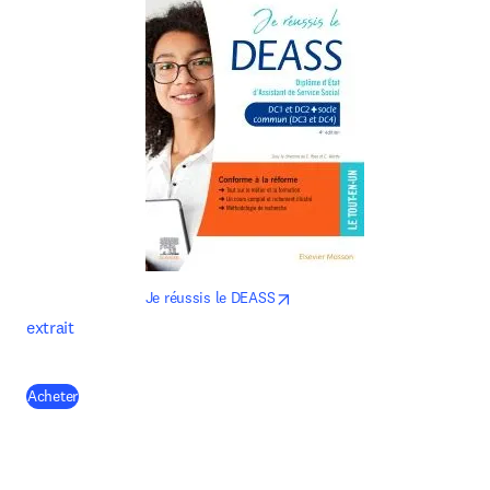
opens in new tab/window
Je réussis le DEASS
extrait
(
opens in new tab/window
)
Acheter