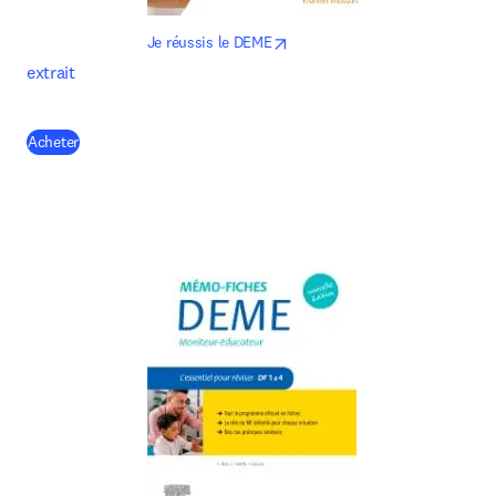
opens in new tab/window
Je réussis le DEME
extrait
(
opens in new tab/window
)
Acheter