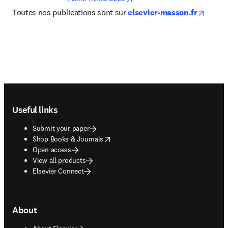
opens 
Toutes nos publications sont sur 
elsevier-masson.fr
Footer navigation
Useful links
Submit your paper
opens in new tab/window
Shop Books & Journals
Open access
View all products
Elsevier Connect
About