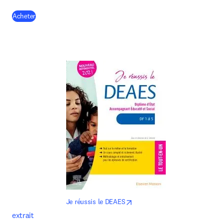
(
opens in new tab/window
)
Acheter
opens in new tab/window
Je réussis le DEAES
extrait