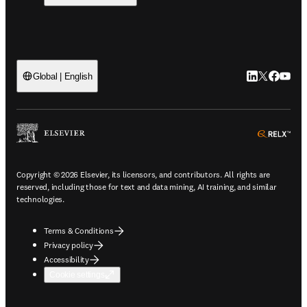
LinkedIn open
Twitter ope
Facebook
YouTub
Global | English
ope
Copyright © 2026 Elsevier, its licensors, and contributors. All rights are
reserved, including those for text and data mining, AI training, and similar
technologies.
Terms & Conditions
Privacy policy
Accessibility
Cookie settings