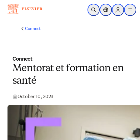
Skip to main content
Open Search
Location Selector
Sign in to p
menu
Connect
Connect
Mentorat et formation en
santé
October 10, 2023