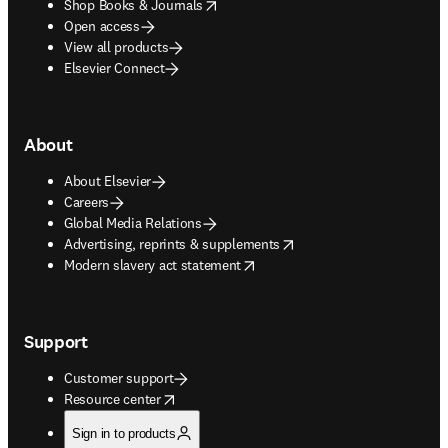
opens in new tab/window
Shop Books & Journals
Open access
View all products
Elsevier Connect
About
About Elsevier
Careers
Global Media Relations
opens in new tab/window
Advertising, reprints & supplements
opens in new tab/window
Modern slavery act statement
Support
Customer support
opens in new tab/window
Resource center
Sign in to products