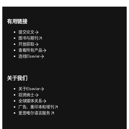
Footer navigation
有用链接
提交论文
opens in new tab/window
图书与期刊
开放获取
查看所有产品
连线Elsevier
关于我们
关于Elsevier
招贤纳士
全球媒体关系
opens in new tab/window
广告、重印本和增刊
opens in new tab/window
爱思唯尔语言服务