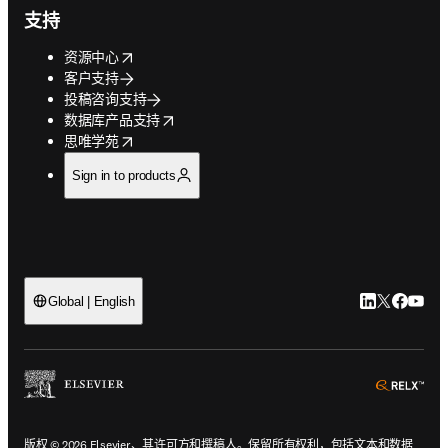
支持
opens in new tab/window
资源中心
客户支持
投稿咨询支持
opens in new tab/window
数据库产品支持
opens in new tab/window
思唯学苑
Sign in to products
LinkedIn
Twitter
Faceb
You
Global | English
ope
版权 © 2026 Elsevier、其许可方和撰稿人。保留所有权利，包括文本和数据