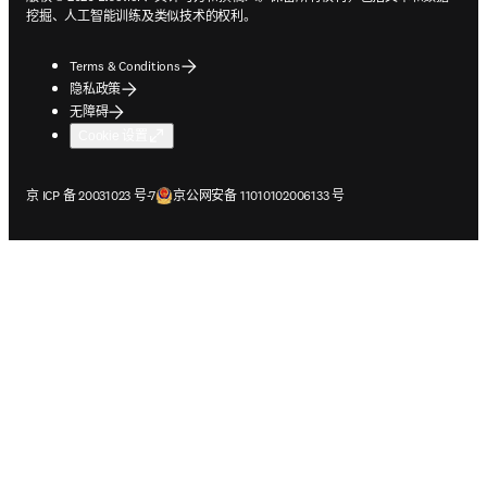
挖掘、人工智能训练及类似技术的权利。
Terms & Conditions
隐私政策
无障碍
Cookie 设置
在新的选项卡/窗口中打开
在新的选项卡/窗口中打开
京 ICP 备 20031023 号-7
京公网安备 11010102006133 号