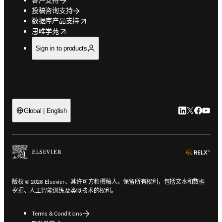
投稿咨询支持
opens in new tab/window
数据库产品支持
opens in new tab/window
思唯学苑
Sign in to products
LinkedIn
Twitter
Faceb
You
Global | English
ope
版权 © 2026 Elsevier、其许可方和撰稿人。保留所有权利，包括文本和数据
挖掘、人工智能训练及类似技术的权利。
Terms & Conditions