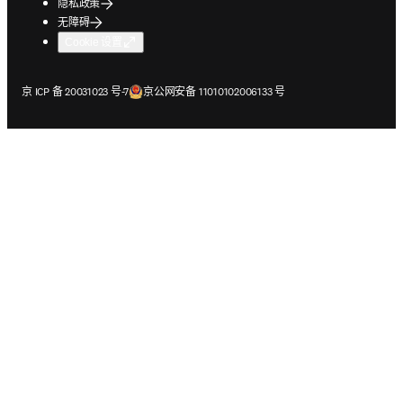
隐私政策
无障碍
Cookie 设置
在新的选项卡/窗口中打开
在新的选项卡/窗口中打开
京 ICP 备 20031023 号-7
京公网安备 11010102006133 号