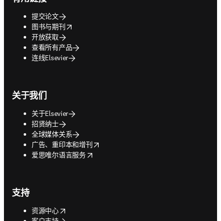
提交论文
opens in new tab/window
图书与期刊
开放获取
查看所有产品
连线Elsevier
关于我们
关于Elsevier
招贤纳士
全球媒体关系
opens in new tab/window
广告、重印本和增刊
opens in new tab/window
爱思唯尔语言服务
支持
opens in new tab/window
资源中心
客户支持