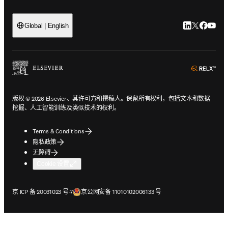
LinkedIn
Twitter
Faceb
You
Global | English
ope
版权 © 2026 Elsevier、其许可方和撰稿人。保留所有权利，包括文本和数据
挖掘、人工智能训练及类似技术的权利。
Terms & Conditions
隐私政策
无障碍
Cookie 设置
在新的选项卡/窗口中打开
在新的选项卡/窗口中打开
京 ICP 备 20031023 号-7
京公网安备 11010102006133 号