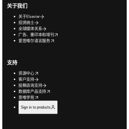
关于我们
关于Elsevier
招贤纳士
全球媒体关系
opens in new tab/window
广告、重印本和增刊
opens in new tab/window
爱思唯尔语言服务
支持
opens in new tab/window
资源中心
客户支持
投稿咨询支持
opens in new tab/window
数据库产品支持
opens in new tab/window
思唯学苑
Sign in to products