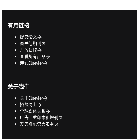
Footer navigation
有用链接
提交论文
opens in new tab/window
图书与期刊
开放获取
查看所有产品
连线Elsevier
关于我们
关于Elsevier
招贤纳士
全球媒体关系
opens in new tab/window
广告、重印本和增刊
opens in new tab/window
爱思唯尔语言服务