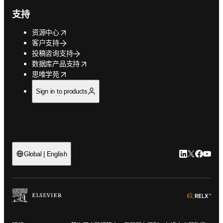
支持
opens in new tab/window
资源中心
客户支持
投稿咨询支持
opens in new tab/window
数据库产品支持
opens in new tab/window
思唯学苑
Sign in to products
LinkedIn
Twitter
Faceb
You
Global | English
ope