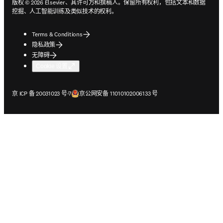
版权 © 2026 Elsevier、其许可方和撰稿人。保留所有权利，包括文本和数据
挖掘、人工智能训练及类似技术的权利。
Terms & Conditions
隐私政策
无障碍
Cookie 设置
在新的选项卡/窗口中打开
在新的选项卡/窗口中打开
京 ICP 备 20031023 号-7
京公网安备 11010102006133 号