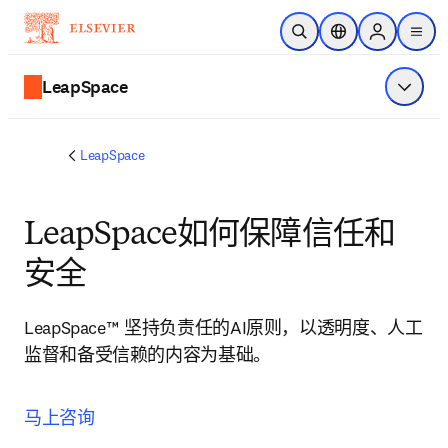
跳转到主内容
开放搜索
位置选择器
Sign in to p
menu
LeapSpace
显示菜
LeapSpace
LeapSpace如何保障信任和
安全
LeapSpace™ 坚持负责任的AI原则，以透明度、人工
监督和备受信赖的内容为基础。
马上咨询