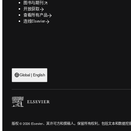
opens in new tab/window
图书与期刊
开放获取
查看所有产品
连线Elsevier
Global | English
版权 © 2026 Elsevier、其许可方和撰稿人。保留所有权利，包括文本和