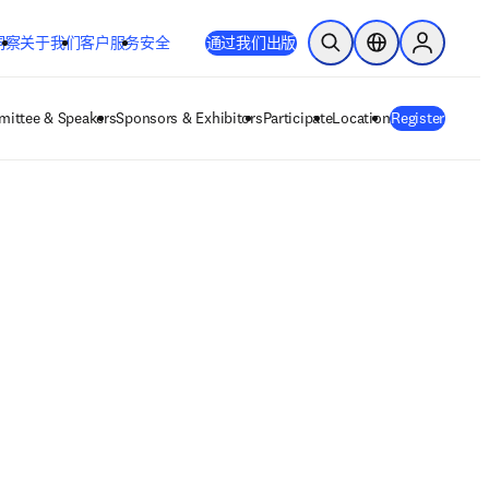
洞察
关于我们
客户服务
安全
通过我们出版
开放搜索
位置选择器
Sign in to
ittee & Speakers
Sponsors & Exhibitors
Participate
Location
Register