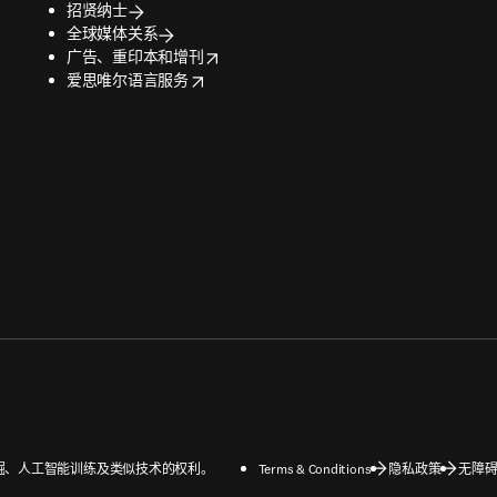
招贤纳士
全球媒体关系
opens in new tab/window
广告、重印本和增刊
opens in new tab/window
爱思唯尔语言服务
数据挖掘、人工智能训练及类似技术的权利。
Terms & Conditions
隐私政策
无障