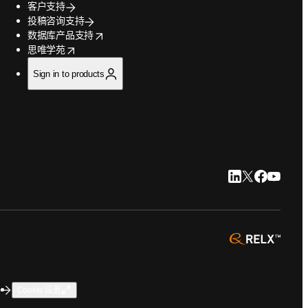
客户支持
投稿咨询支持
opens in new tab/window
数据库产品支持
opens in new tab/window
思唯学苑
Sign in to products
LinkedIn 在新
Twitter 在
Faceboo
YouTu
opens 
碍
Cookie 设置