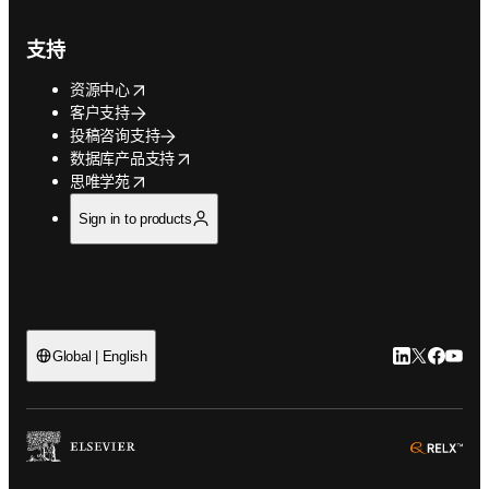
支持
opens in new tab/window
资源中心
客户支持
投稿咨询支持
opens in new tab/window
数据库产品支持
opens in new tab/window
思唯学苑
Sign in to products
LinkedIn
Twitter
Faceb
You
Global | English
ope