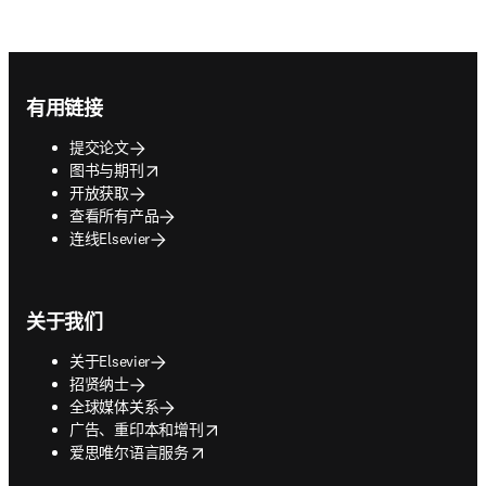
Footer navigation
有用链接
提交论文
opens in new tab/window
图书与期刊
开放获取
查看所有产品
连线Elsevier
关于我们
关于Elsevier
招贤纳士
全球媒体关系
opens in new tab/window
广告、重印本和增刊
opens in new tab/window
爱思唯尔语言服务