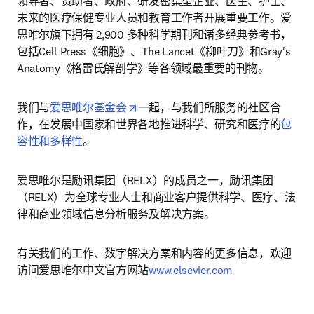
领导者、资助者、政府、研发密集型企业、医生、护士、
未来的医疗保健专业人员和教育工作者开展重要工作。爱
思唯尔旗下拥有 2,900 多种科学期刊和诸多经典参考书，
包括Cell Press《细胞》、The Lancet《柳叶刀》和Gray's 
Anatomy《格雷氏解剖学》等各领域最重要的刊物。
opens in new tab/window
我们与
爱思唯尔基金会
一起，与我们所服务的社区合
作，在发展中国家和世界各地推进科学、研究和医疗的
包
容性和多样性
。
爱思唯尔是励讯集团（RELX）的成员之一，励讯集团
（RELX）为全球专业人士和商业客户提供科学、医疗、法
律和商业领域信息分析服务及解决方案。
有关我们的工作、数字解决方案和内容的更多信息，欢迎
访问爱思唯尔中文官方网站
www.elsevier.com