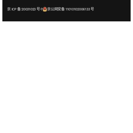
在新的选项卡/窗口中打开
在新的选项卡/窗口中打开
京 ICP 备 20031023 号-7
京公网安备 11010102006133 号