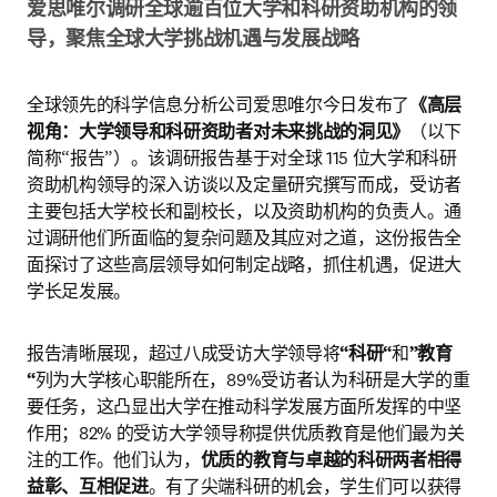
爱思唯尔调研全球逾百位大学和科研资助机构的领
导，聚焦全球大学挑战机遇与发展战略
全球领先的科学信息分析公司爱思唯尔今日发布了
《高层
视角：大学领导和科研资助者对未来挑战的洞见》
（以下
简称“报告”）。该调研报告基于对全球 115 位大学和科研
资助机构领导的深入访谈以及定量研究撰写而成，受访者
主要包括大学校长和副校长，以及资助机构的负责人。通
过调研他们所面临的复杂问题及其应对之道，这份报告全
面探讨了这些高层领导如何制定战略，抓住机遇，促进大
学长足发展。
报告清晰展现，超过八成受访大学领导将
“科研“
和
”教育
“
列为大学核心职能所在，89%受访者认为科研是大学的重
要任务，这凸显出大学在推动科学发展方面所发挥的中坚
作用；82% 的受访大学领导称提供优质教育是他们最为关
注的工作。他们认为，
优质的教育与卓越的科研两者相得
益彰、互相促进
。有了尖端科研的机会，学生们可以获得