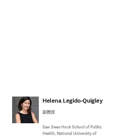
Helena Legido-Quigley
副教授
Saw Swee Hock School of Public
Health, National University of