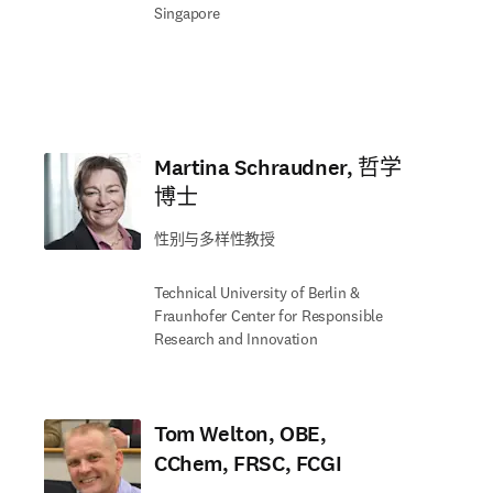
Singapore
Martina Schraudner, 哲学
博士
性别与多样性教授
Technical University of Berlin &
Fraunhofer Center for Responsible
Research and Innovation
Tom Welton, OBE,
CChem, FRSC, FCGI