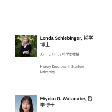
Londa Schiebinger, 哲学
博士
John L. Hinds 科学史教授
History Department, Stanford
University
Miyoko O. Watanabe, 哲
学博士