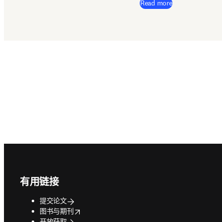
Read more
Footer navigation
有用链接
提交论文
opens in new tab/window
图书与期刊
开放获取