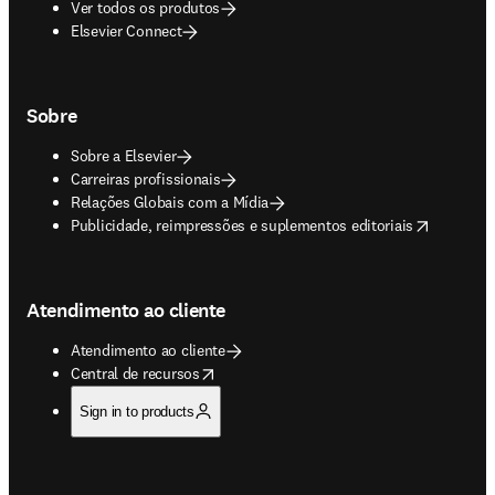
Ver todos os produtos
Elsevier Connect
Sobre
Sobre a Elsevier
Carreiras profissionais
Relações Globais com a Mídia
opens in new tab/window
Publicidade, reimpressões e suplementos editoriais
Atendimento ao cliente
Atendimento ao cliente
opens in new tab/window
Central de recursos
Sign in to products