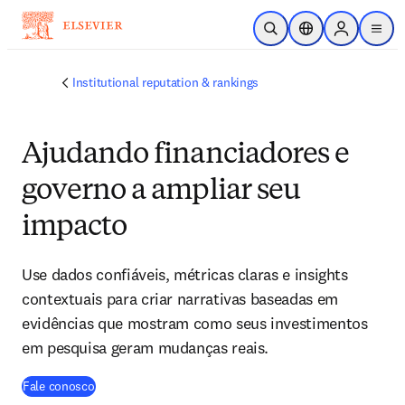
Ir para o conteúdo principal
Pesquisa aberta
Seletor de localiza
Sign in to p
menu
Institutional reputation & rankings
Ajudando financiadores e
governo a ampliar seu
impacto
Use dados confiáveis, métricas claras e insights
contextuais para criar narrativas baseadas em
evidências que mostram como seus investimentos
em pesquisa geram mudanças reais.
Fale conosco