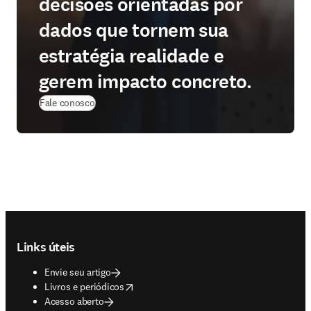
decisões orientadas por
dados que tornem sua
estratégia realidade e
gerem impacto concreto.
Fale conosco
Footer navigation
Links úteis
Envie seu artigo
opens in new tab/window
Livros e periódicos
Acesso aberto