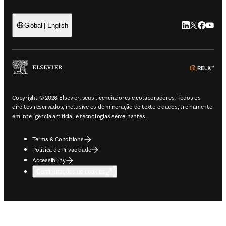
LinkedIn abre 
Twitter abr
Facebook
YouTub
Global | English
ope
Copyright © 2026 Elsevier, seus licenciadores e colaboradores. Todos os
direitos reservados, inclusive os de mineração de texto e dados, treinamento
em inteligência artificial e tecnologias semelhantes.
Terms & Conditions
Política de Privacidade
Accessibility
Configurações de cookies