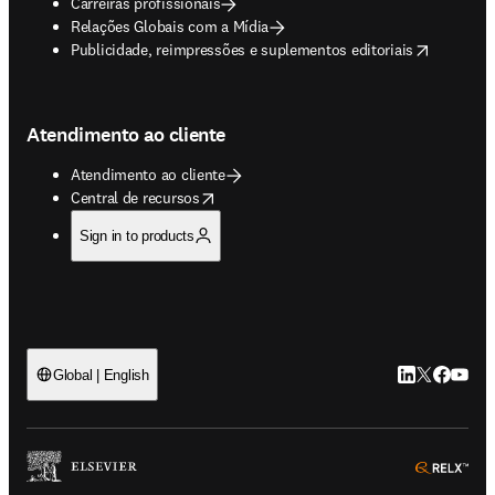
Carreiras profissionais
Relações Globais com a Mídia
opens in new tab/window
Publicidade, reimpressões e suplementos editoriais
Atendimento ao cliente
Atendimento ao cliente
opens in new tab/window
Central de recursos
Sign in to products
LinkedIn abre 
Twitter abr
Facebook
YouTub
Global | English
ope