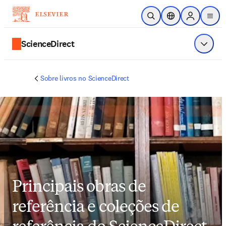
Ir para o conteúdo principal
Pesquisa aberta
Seletor de localiza
Sign in to p
menu
ScienceDirect
Exibir 
Sobre livros no ScienceDirect
Principais obras de
referência e coleções de