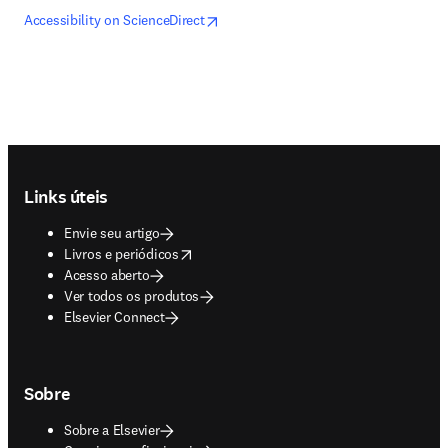
opens in new tab/window
abre em uma nova guia/janela
Accessibility on ScienceDirect
Footer navigation
Links úteis
Envie seu artigo
opens in new tab/window
Livros e periódicos
Acesso aberto
Ver todos os produtos
Elsevier Connect
Sobre
Sobre a Elsevier