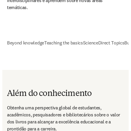
interdisciplinares e aprendem sobre novas áreas 
temáticas.
Beyond knowledge
Teaching the basics
ScienceDirect Topics
Bui
Além do conhecimento
Obtenha uma perspectiva global de estudantes, 
acadêmicos, pesquisadores e bibliotecários sobre o valor 
dos livros para alcançar a excelência educacional e a 
prontidão para a carreira.