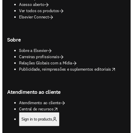
Acesso aberto
Ver todos os produtos
Elsevier Connect
Sobre
Sobre a Elsevier
Carreiras profissionais
Relações Globais com a Mídia
opens in new tab/window
Publicidade, reimpressões e suplementos editoriais
Atendimento ao cliente
Atendimento ao cliente
opens in new tab/window
Central de recursos
Sign in to products