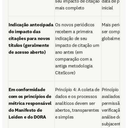
seu impacto de citação 
data de publi
mais completo
inicial
Indicação antecipada 
Os novos periódicos 
Mais periódi
do impacto das 
recebem a primeira 
ser comparad
citações para novos 
indicação de seu 
globalmente
títulos (geralmente 
impacto de citação um 
de acesso aberto)
ano antes (em 
comparação com a 
antiga metodologia 
CiteScore)
Em conformidade 
Princípio 4: A coleta de 
Princípio 5: Os
com os princípios de 
dados e os processos 
avaliados dev
métrica responsável 
analíticos devem ser 
permissão par
do Manifesto de 
abertos, transparentes 
verificação d
Leiden e do DORA
e simples
análise dos d
subjacentes d