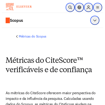
Ir para o conteúdo principal
Pesquisa aberta
Seletor de localiza
Sign in to p
menu
Scopus
Exibir 
Métricas do Scopus
Métricas do CiteScore™
verificáveis e de confiança
As métricas do CiteScore oferecem maior perspectiva do 
impacto e da influência da pesquisa. Calculadas usando 
dados do Scopus, as métricas do CiteScore ajudam na 