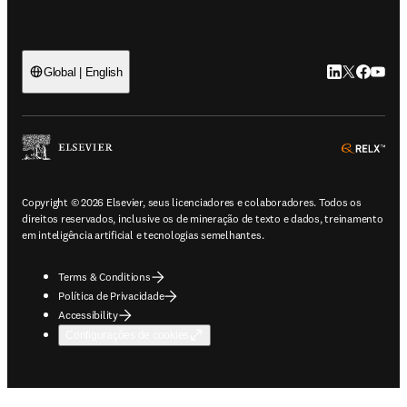
LinkedIn abre 
Twitter abr
Facebook
YouTub
Global | English
ope
Copyright © 2026 Elsevier, seus licenciadores e colaboradores. Todos os
direitos reservados, inclusive os de mineração de texto e dados, treinamento
em inteligência artificial e tecnologias semelhantes.
Terms & Conditions
Política de Privacidade
Accessibility
Configurações de cookies