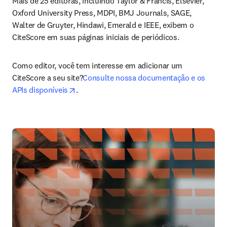
Mais de 25 editoras, incluindo Taylor & Francis, Elsevier, 
Oxford University Press, MDPI, BMJ Journals, SAGE, 
Walter de Gruyter, Hindawi, Emerald e IEEE, exibem o 
CiteScore em suas páginas iniciais de periódicos.  
Como editor, você tem interesse em adicionar um 
CiteScore a seu site?
Consulte nossa documentação e os 
opens in new tab/window
APIs disponíveis
.